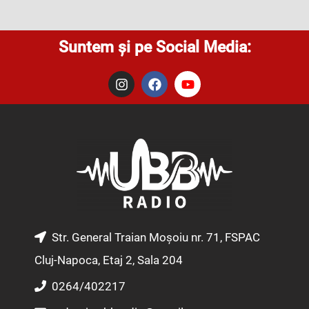
Suntem și pe Social Media:
I
F
Y
n
a
o
s
c
u
t
e
t
a
b
u
g
o
b
r
o
e
a
k
m
Str. General Traian Moșoiu nr. 71, FSPAC
Cluj-Napoca, Etaj 2, Sala 204
0264/402217