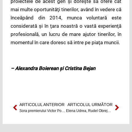
proiectele de acest gen şi doreşte să ofere cât
mai multe oportunităţi tinerilor, având în vedere că
înceâpând din 2014, munca voluntară este
considerată şi în ţara noastră o vastă experienţă
profesională, un lucru de mare ajutor tinerilor, în
momentul în care doresc să intre pe piaţa muncii.
– Alexandra Boierean şi Cristina Bejan
ARTICOLUL ANTERIOR
ARTICOLUL URMĂTOR
Prev
Next
Sora premierului Victor Ponta audiată la DNA Ploiești
Elena Udrea, Rudel Obreja și Ion Ariton audiați la DNA