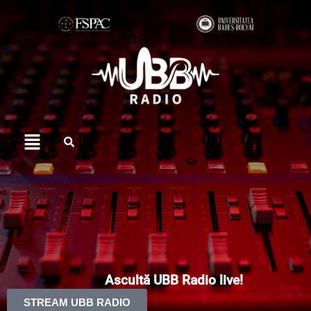
Skip
to
content
Menu
Ascultă UBB Radio live!
STREAM UBB RADIO