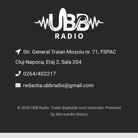
a
b
u
g
o
b
r
o
e
a
k
m
Str. General Traian Moșoiu nr. 71, FSPAC
Cluj-Napoca, Etaj 2, Sala 204
0264/402217
redactia.ubbradio@gmail.com
© 2026 UBB Radio. Toate drepturile sunt rezervate. Powered
by Alecsandru Braicu