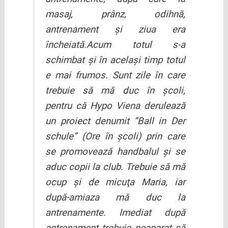
masaj, prânz, odihnă,
antrenament şi ziua era
încheiată.Acum totul s-a
schimbat şi în acelaşi timp totul
e mai frumos. Sunt zile în care
trebuie să mă duc în şcoli,
pentru că Hypo Viena derulează
un proiect denumit “Ball in Der
schule” (Ore în şcoli) prin care
se promovează handbalul şi se
aduc copii la club. Trebuie să mă
ocup şi de micuţa Maria, iar
după-amiaza mă duc la
antrenamente. Imediat după