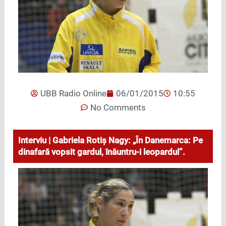
UBB Radio Online
06/01/2015
10:55
No Comments
Interviu | Gabriela Rotiş Nagy: „În Danemarca: Pe
dinafară vopsit gardul, înăuntru-i leopardul”.