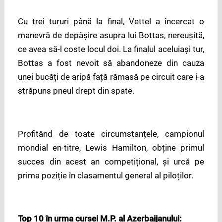
Cu trei tururi până la final, Vettel a încercat o
manevră de depășire asupra lui Bottas, nereușită,
ce avea să-l coste locul doi. La finalul aceluiași tur,
Bottas a fost nevoit să abandoneze din cauza
unei bucăți de aripă față rămasă pe circuit care i-a
străpuns pneul drept din spate.
Profitând de toate circumstanțele, campionul
mondial en-titre, Lewis Hamilton, obține primul
succes din acest an competițional, și urcă pe
prima poziție în clasamentul general al piloților.
Top 10 în urma cursei M.P. al Azerbaijanului
: