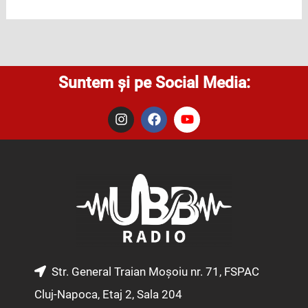
Suntem și pe Social Media:
I
F
Y
n
a
o
s
c
u
t
e
t
a
b
u
g
o
b
r
o
e
a
k
m
Str. General Traian Moșoiu nr. 71, FSPAC
Cluj-Napoca, Etaj 2, Sala 204