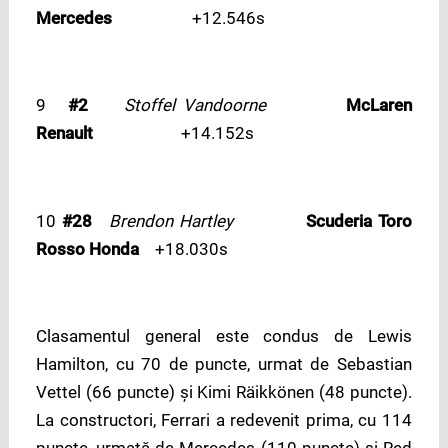
Mercedes
+12.546s
9
#2
Stoffel Vandoorne
McLaren
Renault
+14.152s
10
#28
Brendon Hartley
Scuderia Toro
Rosso Honda
+18.030s
Clasamentul general este condus de Lewis
Hamilton, cu 70 de puncte, urmat de Sebastian
Vettel (66 puncte) și Kimi Räikkönen (48 puncte).
La constructori, Ferrari a redevenit prima, cu 114
puncte, urmată de Mercedes (110 puncte) și Red