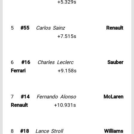
+5.329s
5
#55
Carlos Sainz
Renault
+7.515s
6
#16
Charles Leclerc
Sauber
Ferrari
+9.158s
7
#14
Fernando Alonso
McLaren
Renault
+10.931s
8
#18
Lance Stroll
Williams