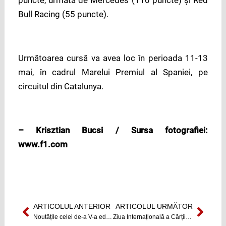
Bull Racing (55 puncte).
Următoarea cursă va avea loc în perioada 11-13
mai, în cadrul Marelui Premiul al Spaniei, pe
circuitul din Catalunya.
– Krisztian Bucsi / Sursa fotografiei:
www.f1.com
ARTICOLUL ANTERIOR
ARTICOLUL URMĂTOR
Prev
Next
Noutățile celei de-a V-a ediții UBB Fest, care are loc în perioada 6-11 mai
Ziua Internațională a Cărții la Grădina Botanică