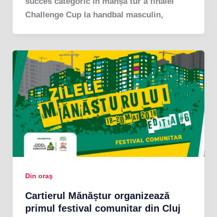
succes categoric în manșa tur a finalei
Challenge Cup la handbal masculin,
Din oraş
Cartierul Mănăștur organizează
primul festival comunitar din Cluj