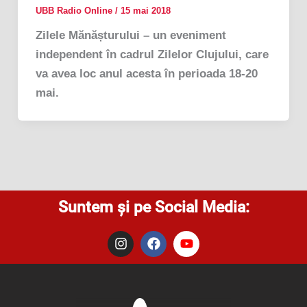
UBB Radio Online
/
15 mai 2018
Zilele Mănășturului – un eveniment
independent în cadrul Zilelor Clujului, care
va avea loc anul acesta în perioada 18-20
mai.
Suntem și pe Social Media:
I
F
Y
n
a
o
s
c
u
t
e
t
a
b
u
g
o
b