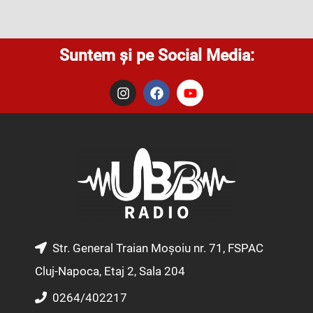
Suntem și pe Social Media:
I
F
Y
n
a
o
s
c
u
t
e
t
a
b
u
g
o
b
r
o
e
a
k
m
Str. General Traian Moșoiu nr. 71, FSPAC
Cluj-Napoca, Etaj 2, Sala 204
0264/402217