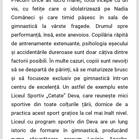
vis, cu fetițe care o idolatrizează pe Nadia
Comăneci și care timid pășesc în sala de
gimnastică la vârste fragede. Drumul spre
performanță, însă, este anevoios. Copilăria răpită
de antrenamente extenuante, psihologia eșecului
și accidentările dureroase sunt doar câțiva dintre
factorii posibili. În multe cazuri, copiii sunt nevoiți
să se despartă de părinți, să se maturizeze brusc
și să focuseze exclusiv pe gimnastică într-un
centru de excelență. Un astfel de exemplu este
Liceul Sportiv „Cetate” Deva, care reunește mici
sportive din toate colțurile țării, dornice de a
practica acest sport grațios la cel mai înalt nivel.
Liceul cu program sportiv din Deva are un lung
istoric de formare în gimnastică, producând
nume răsunătoare precum Lavinia Agache,