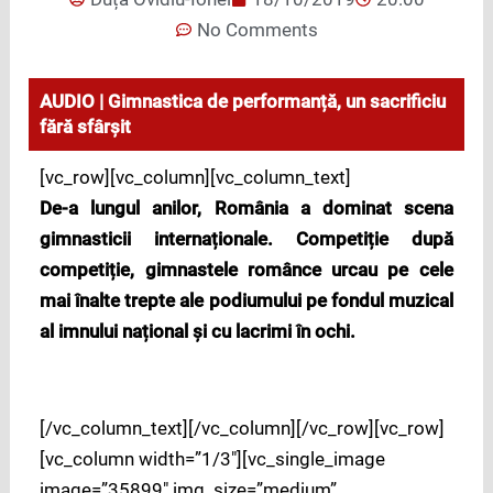
No Comments
AUDIO | Gimnastica de performanță, un sacrificiu
fără sfârșit
[vc_row][vc_column][vc_column_text]
De-a lungul anilor, România a dominat scena
gimnasticii internaționale. Competiție după
competiție, gimnastele românce urcau pe cele
mai înalte trepte ale podiumului pe fondul muzical
al imnului național și cu lacrimi în ochi.
[/vc_column_text][/vc_column][/vc_row][vc_row]
[vc_column width=”1/3″][vc_single_image
image=”35899″ img_size=”medium”