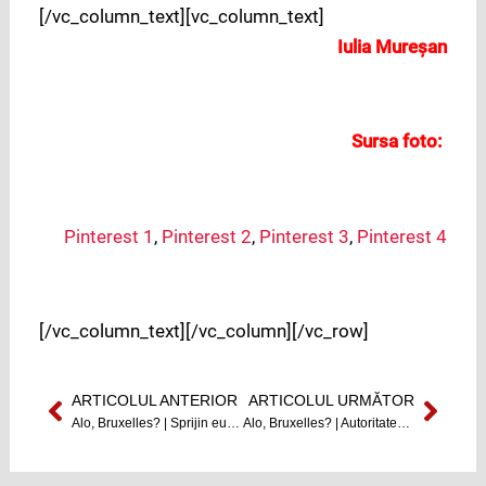
[/vc_column_text][vc_column_text]
Iulia Mureșan
Sursa foto:
Pinterest 1
,
Pinterest 2
,
Pinterest 3
,
Pinterest 4
[/vc_column_text][/vc_column][/vc_row]
ARTICOLUL ANTERIOR
ARTICOLUL URMĂTOR
Prev
Next
Alo, Bruxelles? | Sprijin european pentru îmbunătățirea gestionării alimentelor
Alo, Bruxelles? | Autoritatea Europeană a Muncii şi-a început activitatea