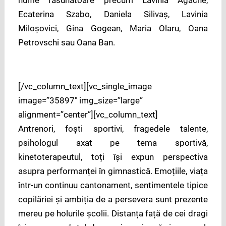
Ecaterina Szabo, Daniela Silivaș, Lavinia
Miloșovici, Gina Gogean, Maria Olaru, Oana
Petrovschi sau Oana Ban.
[/vc_column_text][vc_single_image
image=”35897″ img_size=”large”
alignment=”center”][vc_column_text]
Antrenori, foști sportivi, fragedele talente,
psihologul axat pe tema sportivă,
kinetoterapeutul, toți își expun perspectiva
asupra performanței în gimnastică. Emoțiile, viața
într-un continuu cantonament, sentimentele tipice
copilăriei și ambiția de a persevera sunt prezente
mereu pe holurile școlii. Distanța față de cei dragi