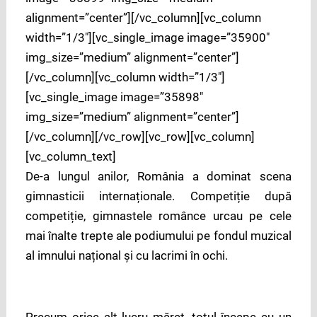
alignment=”center”][/vc_column][vc_column
width=”1/3″][vc_single_image image=”35900″
img_size=”medium” alignment=”center”]
[/vc_column][vc_column width=”1/3″]
[vc_single_image image=”35898″
img_size=”medium” alignment=”center”]
[/vc_column][/vc_row][vc_row][vc_column]
[vc_column_text]
De-a lungul anilor, România a dominat scena
gimnasticii internaționale. Competiție după
competiție, gimnastele românce urcau pe cele
mai înalte trepte ale podiumului pe fondul muzical
al imnului național și cu lacrimi în ochi.
Precum orice alt lucru măreț, totul începe cu un