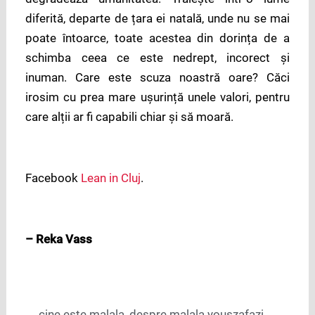
diferită, departe de țara ei natală, unde nu se mai
poate întoarce, toate acestea din dorința de a
schimba ceea ce este nedrept, incorect și
inuman. Care este scuza noastră oare? Căci
irosim cu prea mare ușurință unele valori, pentru
care alții ar fi capabili chiar și să moară.
Facebook
Lean in Cluj
.
– Reka Vass
cine este malala
,
despre malala youszafazi
,