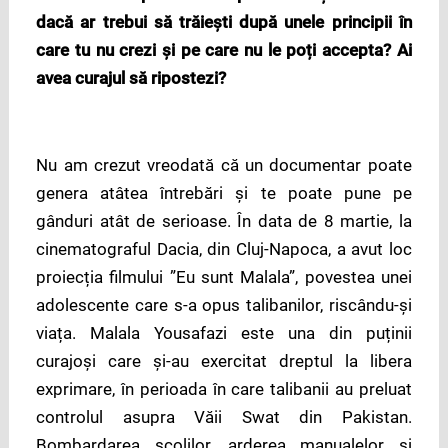
dacă ar trebui să trăiești după unele principii în
care tu nu crezi și pe care nu le poți accepta? Ai
avea curajul să ripostezi?
Nu am crezut vreodată că un documentar poate
genera atâtea întrebări și te poate pune pe
gânduri atât de serioase. În data de 8 martie, la
cinematograful Dacia, din Cluj-Napoca, a avut loc
proiecția filmului ”Eu sunt Malala”, povestea unei
adolescente care s-a opus talibanilor, riscându-și
viața. Malala Yousafazi este una din puținii
curajoși care și-au exercitat dreptul la libera
exprimare, în perioada în care talibanii au preluat
controlul asupra Văii Swat din Pakistan.
Bombardarea școlilor, arderea manualelor și