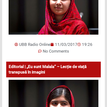
UBB Radio Online
11/03/2017
19:26
No Comments
Editorial | „Eu sunt Malala” – Lecție de viață
transpusă în imagini