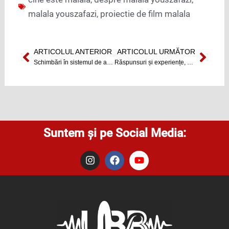
malala youszafazi
,
proiectie de film malala
ARTICOLUL ANTERIOR
ARTICOLUL URMĂTOR
Prev
Next
Schimbări în sistemul de acordare a burselor studenţeşti
Răspunsuri și experiențe, cu și pentru studenți
Suntem și pe Social Media:
I
F
Y
n
a
o
s
c
u
t
e
t
a
b
u
g
o
b
r
o
e
a
k