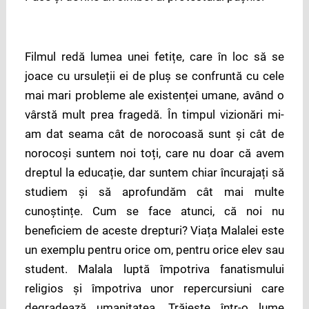
Filmul redă lumea unei fetițe, care în loc să se
joace cu ursuleții ei de pluș se confruntă cu cele
mai mari probleme ale existenței umane, având o
vârstă mult prea fragedă. În timpul vizionări mi-
am dat seama cât de norocoasă sunt și cât de
norocoși suntem noi toți, care nu doar că avem
dreptul la educație, dar suntem chiar încurajați să
studiem și să aprofundăm cât mai multe
cunoștințe. Cum se face atunci, că noi nu
beneficiem de aceste drepturi? Viața Malalei este
un exemplu pentru orice om, pentru orice elev sau
student. Malala luptă împotriva fanatismului
religios și împotriva unor repercursiuni care
degradează umanitatea. Trăiește într-o lume