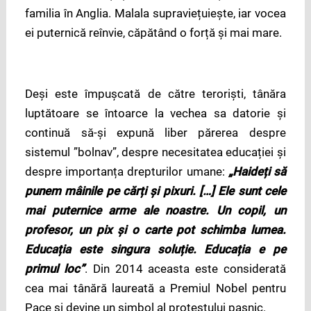
familia în Anglia. Malala supraviețuiește, iar vocea
ei puternică reînvie, căpătând o forță și mai mare.
Deși este împușcată de către teroriști, tânăra
luptătoare se întoarce la vechea sa datorie și
continuă să-și expună liber părerea despre
sistemul ”bolnav”, despre necesitatea educației și
despre importanța drepturilor umane:
„Haideți să
punem mâinile pe cărți și pixuri. […] Ele sunt cele
mai puternice arme ale noastre. Un copil, un
profesor, un pix și o carte pot schimba lumea.
Educația este singura soluție. Educația e pe
primul loc”
. Din 2014 aceasta este considerată
cea mai tânără laureată a Premiul Nobel pentru
Pace și devine un simbol al protestului pașnic.