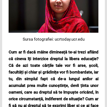
Sursa fotografiei: ucrtoday.ucr.edu
Cum ar fi dacă mâine dimineață te-ai trezi aflând
că cineva îți interzice dreptul la libera educație?
Că de azi toate cărțile tale vor fi arse, școli,
facultăți și chiar și grădinițe vor fi bombardate, iar
tu, din simplul fapt că de-a lungul anilor ai
acumulat prea multe cunoștințe, devii ținta unor
oameni, care au dreptul să te împuște oricând, în
orice circumstanță, indiferent de situație? Cum ar
fi să nu ai dreptul să te exprimi liber și ce ai face