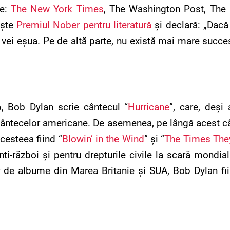
le:
The New York Times
, The Washington Post, The
ește
Premiul Nober pentru literatură
și declară: „Dacă î
, vei eșua. Pe de altă parte, nu există mai mare succ
6, Bob Dylan scrie cântecul “
Hurricane
”, care, deș
 cântecelor americane. De asemenea, pe lângă acest câ
cesteea fiind “
Blowin’ in the Wind
” și “
The Times They
i-război și pentru drepturile civile la scară mondia
or de albume din Marea Britanie și SUA, Bob Dylan fiin