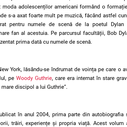
luat moda adolescenților americani formând o formație
nde s-a axat foarte mult pe muzică, făcând astfel cu
irat pentru numele de scenă de la poetul Dylan 
are fan al acestuia. Pe parcursul facultății, Bob Dy
prezentat prima dată cu numele de scenă.
 New York, lăsându-se îndrumat de voința pe care o av
lul, pe
Woody Guthrie
, care era internat în stare gra
 mare discipol a lui Guthrie”.
blicat în anul 2004, prima parte din autobiografia s
rii, trăiri, experiențe și propria viață. Acest volum