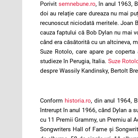
Porivit
semnebune.ro
, în anul 1963, 
doi au relație care dureaza nu mai pu
recunoscut niciodată meritele. Joan Ba
cauza faptului că Bob Dylan nu mai voia
când era căsătorită cu un altcineva, m
Suze Rotolo, care apare pe coperta 
studieze în Perugia, Italia.
Suze Rotol
despre Wassily Kandinsky, Bertolt Brech
Conform
historia.ro
, din anul 1964, 
întrerupt în anul 1966, când Dylan a 
cu 11 Premii Grammy, un Premiu al Ac
Songwriters Hall of Fame și Songwrit