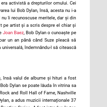
era activistă a drepturilor omului. Cei
rea lui Bob Dylan, însă, acesta nu i-a
 nu îi recunoscuse meritele, dar și din
 pe artist și a scris despre el chiar și
de
Joan Baez
, Bob Dylan o cunoaște pe
 doar un an până când Suze pleacă să
ra universală, îndemnându-l să citească
 însă valul de albume și hituri a fost
Bob Dylan se poate lăuda în vitrina sa
Rock and Roll Hall of Fame, Nashville
lan, a adus muzicii internaționale 37