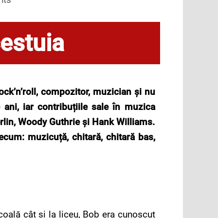
cestuia
ck’n’roll, compozitor, muzician și nu
ni, iar contribuțiile sale în muzica
erlin, Woody Guthrie și Hank Williams.
ecum: muzicuță, chitară, chitară bas,
oală cât și la liceu, Bob era cunoscut