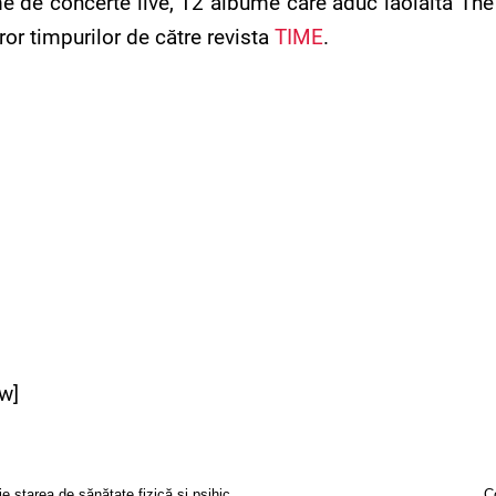
e de concerte live, 12 albume care aduc laolaltă The 
or timpurilor de către revista
TIME
.
w]
STUDIU | Cum influențează animalele de companie starea de sănătate fizică și psihică a oamenilor
C