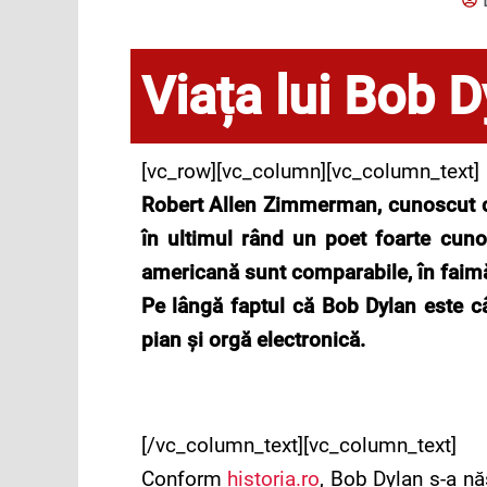
Viața lui Bob D
[vc_row][vc_column][vc_column_text]
Robert Allen Zimmerman, cunoscut ca 
în ultimul rând un poet foarte cuno
americană sunt comparabile, în faimă 
Pe lângă faptul că Bob Dylan este câ
pian și orgă electronică.
[/vc_column_text][vc_column_text]
Conform
historia.ro
, Bob Dylan s-a nă