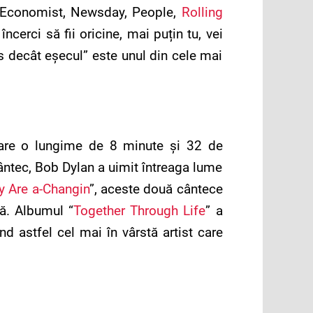
 Economist, Newsday, People,
Rolling
ncerci să fii oricine, mai puțin tu, vei
es decât eșecul” este unul din cele mai
i are o lungime de 8 minute și 32 de
ntec, Bob Dylan a uimit întreaga lume
 Are a-Changin
”, aceste două cântece
lă. Albumul “
Together Through Life
” a
d astfel cel mai în vârstă artist care