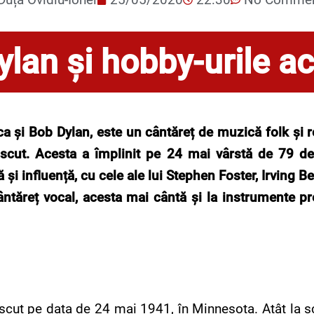
ylan și hobby-urile a
și Bob Dylan, este un cântăreț de muzică folk și ro
scut. Acesta a împlinit pe 24 mai vârstă de 79 de a
și influență, cu cele ale lui Stephen Foster, Irving B
ntăreț vocal, acesta mai cântă și la instrumente pr
scut pe data de 24 mai 1941, în Minnesota. Atât la șc