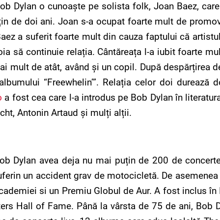
Bob Dylan o cunoaște pe solista folk, Joan Baez, care 
țin de doi ani. Joan s-a ocupat foarte mult de promova
ez a suferit foarte mult din cauza faptului că artistul
 să continuie relația. Cântăreața l-a iubit foarte mult
ai mult de atât, având și un copil. După despărțirea 
albumului “Freewhelin’”. Relația celor doi durează
o
a fost cea care l-a introdus pe Bob Dylan în literatu
t, Antonin Artaud și mulți alții.
Bob Dylan avea deja nu mai puțin de 200 de concerte,
suferin un accident grav de motocicletă. De asemenea 
ademiei si un Premiu Globul de Aur. A fost inclus în 
ers Hall of Fame. Până la vârsta de 75 de ani, Bob Dy