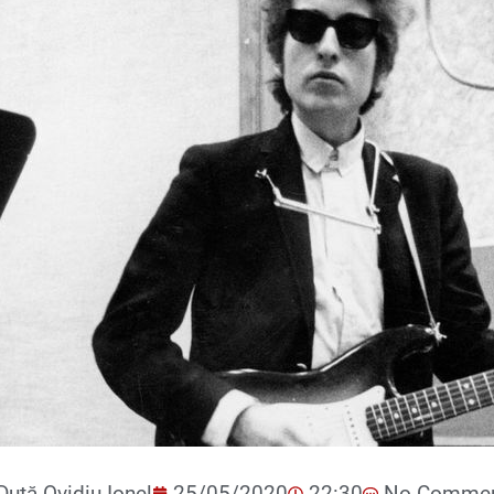
Duță Ovidiu-Ionel
25/05/2020
22:30
No Comme