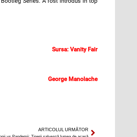
Bootleg Series. A fost introdus în top
Sursa:
Vanity Fair
George Manolache
ARTICOLUL URMĂTOR
Next
opii vs Pandemii: Tinerii salvează lumea de acasă