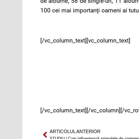
de albume, 58 de single-uri, 11 album
100 cei mai importanți oameni ai tutur
[/vc_column_text][vc_column_text]
[/vc_column_text][/vc_column][/vc_ro
ARTICOLUL ANTERIOR
Prev