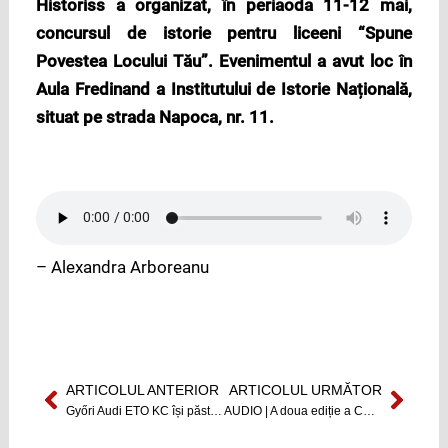
Historiss a organizat, în periaoda 11-12 mai,
concursul de istorie pentru liceeni “Spune
Povestea Locului Tău”. Evenimentul a avut loc în
Aula Fredinand a Institutului de Istorie Națională,
situat pe strada Napoca, nr. 11.
– Alexandra Arboreanu
ARTICOLUL ANTERIOR
ARTICOLUL URMĂTOR
Prev
Next
Győri Audi ETO KC își păstrează titlul, ridicând pentru a patra oară trofeul Champions League
AUDIO | A doua ediție a Catrafu-SALE a avut loc la Atelier Cafe