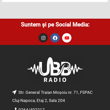
Suntem și pe Social Media:
I
F
Y
n
a
o
s
c
u
t
e
t
a
b
u
g
o
b
r
o
e
a
k
m
Str. General Traian Moșoiu nr. 71, FSPAC
Cluj-Napoca, Etaj 2, Sala 204
0264/402217