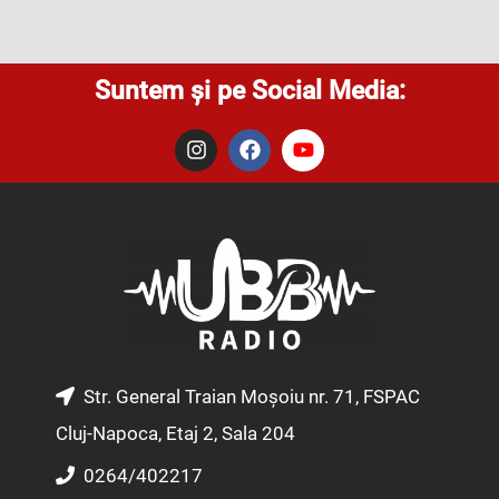
Suntem și pe Social Media:
I
F
Y
n
a
o
s
c
u
t
e
t
a
b
u
g
o
b
r
o
e
a
k
m
Str. General Traian Moșoiu nr. 71, FSPAC
Cluj-Napoca, Etaj 2, Sala 204
0264/402217