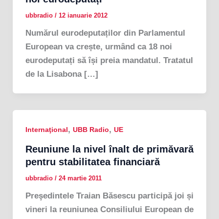
ubbradio
/
12 ianuarie 2012
Numărul eurodeputaților din Parlamentul
European va crește, urmȃnd ca 18 noi
eurodeputați să își preia mandatul. Tratatul
de la Lisabona […]
,
,
Internaţional
UBB Radio
UE
Reuniune la nivel înalt de primăvară
pentru stabilitatea financiară
ubbradio
/
24 martie 2011
Preşedintele Traian Băsescu participă joi și
vineri la reuniunea Consiliului European de