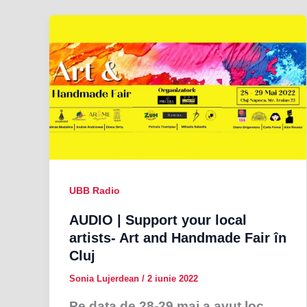
UBB Radio
AUDIO | Support your local
artists- Art and Handmade Fair în
Cluj
Sonia Lujerdean
/
2 iunie 2022
Pe data de 28-29 mai a avut loc