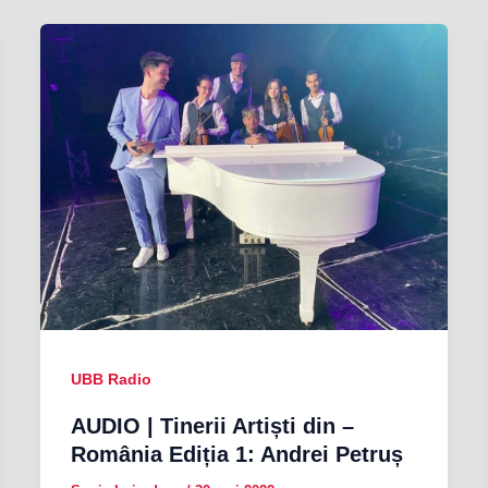
UBB Radio
AUDIO | Tinerii Artiști din –
România Ediția 1: Andrei Petruș