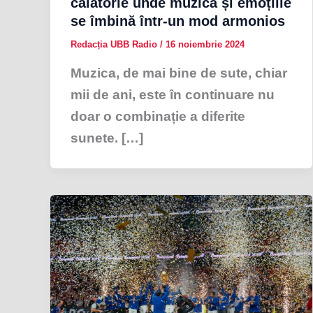
călătorie unde muzica și emoțiile
se îmbină într-un mod armonios
Redacția UBB Radio
/
16 noiembrie 2024
Muzica, de mai bine de sute, chiar
mii de ani, este în continuare nu
doar o combinație a diferite
sunete. […]