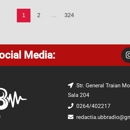
1
2
…
324
ocial Media:
Str. General Traian Mo
Sala 204
0264/402217
redactia.ubbradio@g