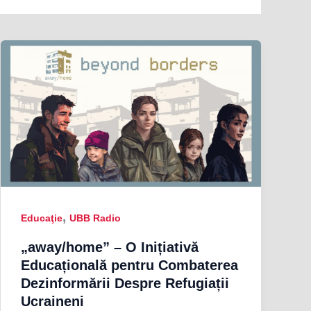
,
Educaţie
UBB Radio
„away/home” – O Inițiativă
Educațională pentru Combaterea
Dezinformării Despre Refugiații
Ucraineni