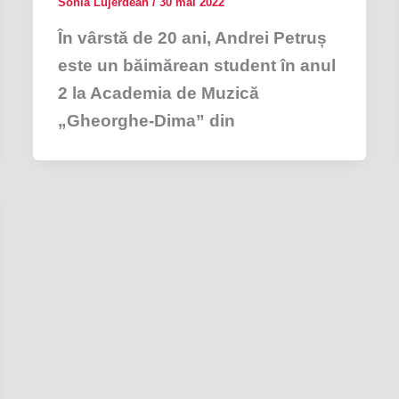
Sonia Lujerdean
/
30 mai 2022
În vârstă de 20 ani, Andrei Petruș
este un băimărean student în anul
2 la Academia de Muzică
„Gheorghe-Dima” din