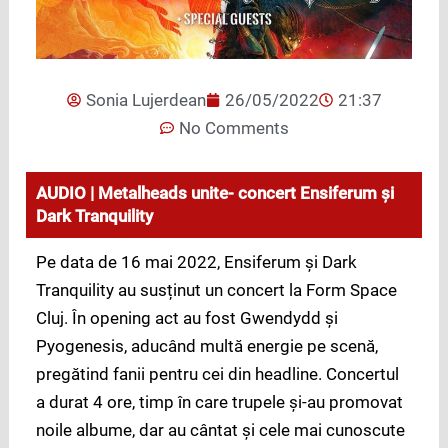
Sonia Lujerdean
26/05/2022
21:37
No Comments
AUDIO | Metalheads unite- concert Ensiferum și
Dark Tranquility
Pe data de 16 mai 2022, Ensiferum și Dark
Tranquility au susținut un concert la Form Space
Cluj. În opening act au fost Gwendydd și
Pyogenesis, aducând multă energie pe scenă,
pregătind fanii pentru cei din headline. Concertul
a durat 4 ore, timp în care trupele și-au promovat
noile albume, dar au cântat și cele mai cunoscute