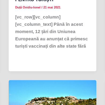
Duță Ovidiu-Ionel
/
21 mai 2021
[vc_row][vc_column]
[vc_column_text] Până în acest
moment, 12 țări din Uniunea
Europeană au anunțat că primesc
turiști vaccinați din alte state fără