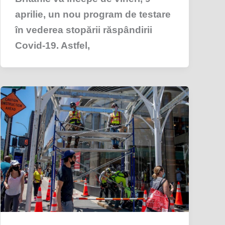
aprilie, un nou program de testare
în vederea stopării răspândirii
Covid-19. Astfel,