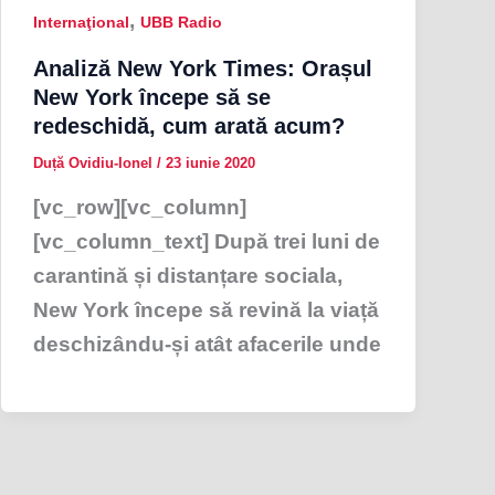
,
Internaţional
UBB Radio
Analiză New York Times: Orașul
New York începe să se
redeschidă, cum arată acum?
Duță Ovidiu-Ionel
/
23 iunie 2020
[vc_row][vc_column]
[vc_column_text] După trei luni de
carantină și distanțare sociala,
New York începe să revină la viață
deschizându-și atât afacerile unde