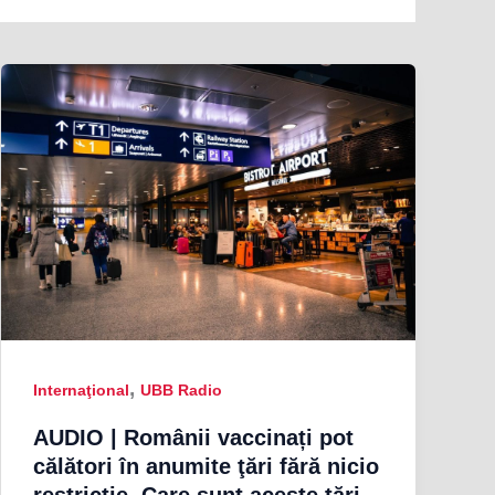
,
Internaţional
UBB Radio
AUDIO | Românii vaccinați pot
călători în anumite ţări fără nicio
restricţie. Care sunt aceste ţări