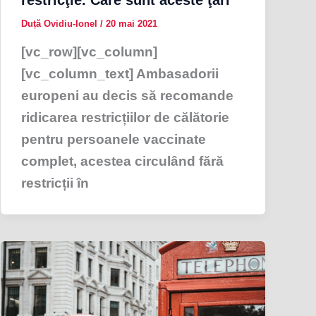
Duță Ovidiu-Ionel
/
20 mai 2021
[vc_row][vc_column]
[vc_column_text] Ambasadorii
europeni au decis să recomande
ridicarea restricțiilor de călătorie
pentru persoanele vaccinate
complet, acestea circulând fără
restricții în