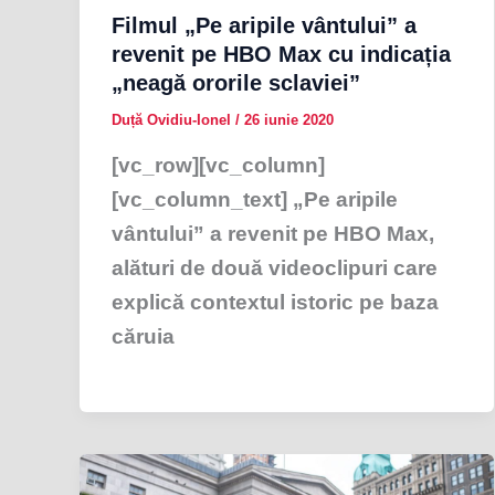
Filmul „Pe aripile vântului” a
revenit pe HBO Max cu indicația
„neagă ororile sclaviei”
Duță Ovidiu-Ionel
/
26 iunie 2020
[vc_row][vc_column]
[vc_column_text] „Pe aripile
vântului” a revenit pe HBO Max,
alături de două videoclipuri care
explică contextul istoric pe baza
căruia