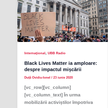
,
Internaţional
UBB Radio
Black Lives Matter ia amploare:
despre impactul mișcării
Duță Ovidiu-Ionel
/
23 iunie 2020
[vc_row][vc_column]
[vc_column_text] În urma
mobilizării activiștilor împotriva