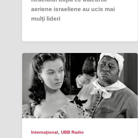
aeriene israeliene au ucis mai
mulți lideri
,
Internaţional
UBB Radio