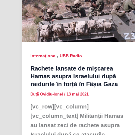
,
Internaţional
UBB Radio
Rachete lansate de mişcarea
Hamas asupra Israelului după
raidurile în forță în Fâșia Gaza
Duță Ovidiu-Ionel
/
13 mai 2021
[vc_row][vc_column]
[vc_column_text] Militanții Hamas
au lansat zeci de rachete asupra
Israelului după ce atacurile