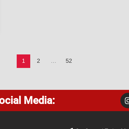
1
2
…
52
ocial Media: