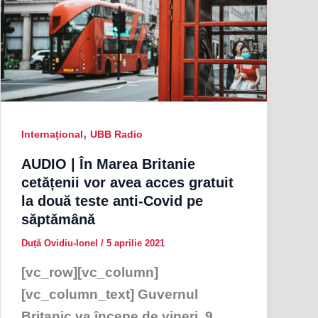
,
Internaţional
UBB Radio
AUDIO | În Marea Britanie
cetățenii vor avea acces gratuit
la două teste anti-Covid pe
săptămână
Duță Ovidiu-Ionel
/
5 aprilie 2021
[vc_row][vc_column]
[vc_column_text] Guvernul
Britanic va începe de vineri, 9