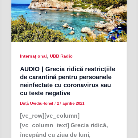
,
Internaţional
UBB Radio
AUDIO | Grecia ridică restricţiile
de carantină pentru persoanele
neinfectate cu coronavirus sau
cu teste negative
Duță Ovidiu-Ionel
/
27 aprilie 2021
[vc_row][vc_column]
[vc_column_text] Grecia ridică,
începând cu ziua de luni,