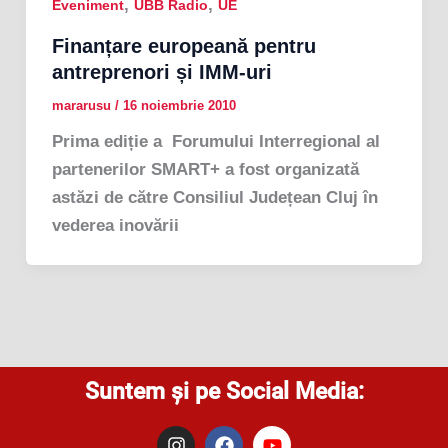
,
,
Eveniment
UBB Radio
UE
Finanțare europeană pentru
antreprenori și IMM-uri
mararusu
/
16 noiembrie 2010
Prima ediție a Forumului Interregional al
partenerilor SMART+ a fost organizată
astăzi de către Consiliul Județean Cluj în
vederea inovării
Suntem și pe Social Media:
I
F
Y