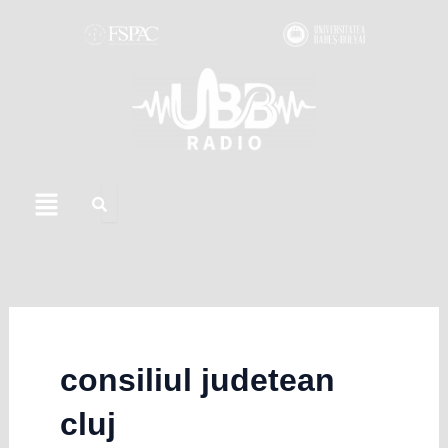
Skip
to
content
Menu
consiliul judetean
cluj