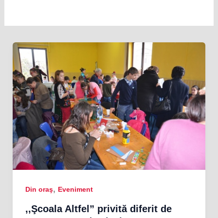
,
Din oraş
Eveniment
,,Şcoala Altfel” privită diferit de