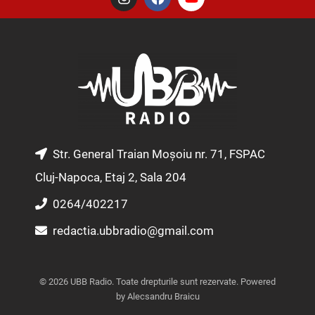
n
a
o
s
c
u
t
e
t
a
b
u
g
o
b
r
o
e
a
k
m
Str. General Traian Moșoiu nr. 71, FSPAC
Cluj-Napoca, Etaj 2, Sala 204
0264/402217
redactia.ubbradio@gmail.com
© 2026 UBB Radio. Toate drepturile sunt rezervate. Powered
by Alecsandru Braicu