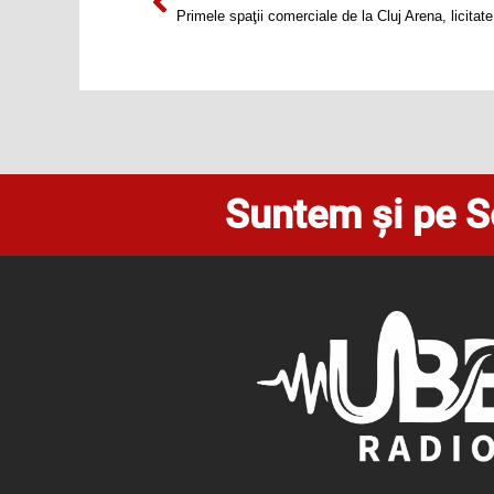
Prev
Primele spaţii comerciale de la Cluj Arena, licitat
Suntem și pe S