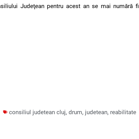
nsiliului Judeţean pentru acest an se mai numără fin
consiliul judetean cluj
,
drum
,
judetean
,
reabilitate