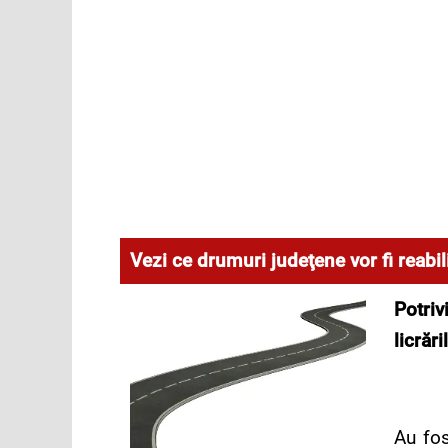
Vezi ce drumuri judeţene vor fi reabili
Potriv
licrăr
Au fos