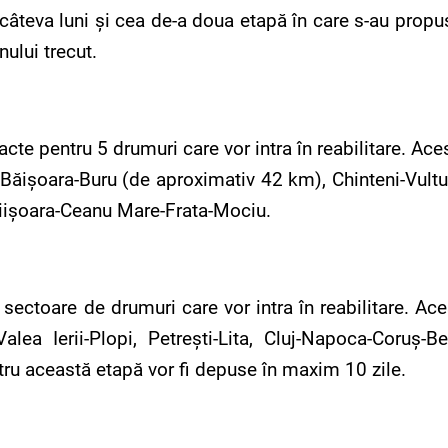
âteva luni şi cea de-a doua etapă în care s-au propu
nului trecut.
cte pentru 5 drumuri care vor intra în reabilitare. Ac
Băişoara-Buru (de aproximativ 42 km), Chinteni-Vultur
işoara-Ceanu Mare-Frata-Mociu.
 sectoare de drumuri care vor intra în reabilitare. A
ea Ierii-Plopi, Petreşti-Lita, Cluj-Napoca-Coruş-Ber
tru această etapă vor fi depuse în maxim 10 zile.