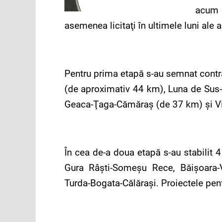
acum c
asemenea licitaţi în ultimele luni ale a
Pentru prima etapă s-au semnat contra
(de aproximativ 44 km), Luna de Sus-
Geaca-Ţaga-Cămăraş (de 37 km) şi Vi
În cea de-a doua etapă s-au stabilit 4
Gura Râşti-Someşu Rece, Băişoara-Val
Turda-Bogata-Călăraşi. Proiectele pen