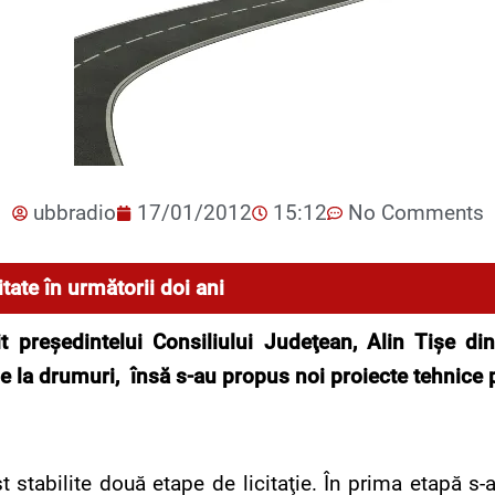
ubbradio
17/01/2012
15:12
No Comments
tate în următorii doi ani
it preşedintelui Consiliului Judeţean, Alin Tişe d
ile la drumuri, însă s-au propus noi proiecte tehnice p
t stabilite două etape de licitaţie. În prima etapă s