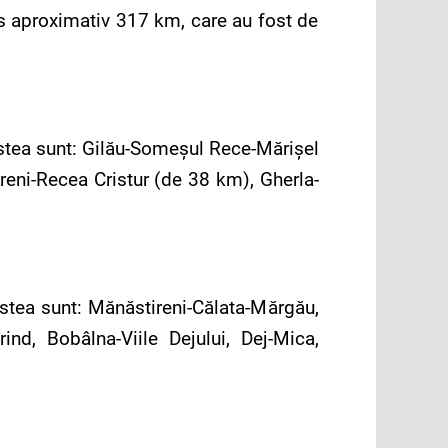
s aproximativ 317 km, care au fost de
estea sunt: Gilău-Someşul Rece-Mărişel
eni-Recea Cristur (de 38 km), Gherla-
cestea sunt: Mănăstireni-Călata-Mărgău,
ind, Bobâlna-Viile Dejului, Dej-Mica,