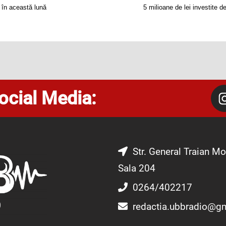
e în această lună
5 milioane de lei investite 
ocial Media:
Str. General Traian Mo
Sala 204
0264/402217
redactia.ubbradio@g