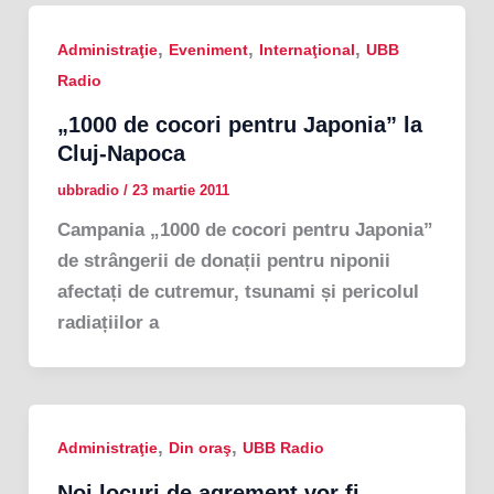
,
,
,
Administraţie
Eveniment
Internaţional
UBB
Radio
„1000 de cocori pentru Japonia” la
Cluj-Napoca
ubbradio
/
23 martie 2011
Campania „1000 de cocori pentru Japonia”
de strângerii de donații pentru niponii
afectați de cutremur, tsunami și pericolul
radiațiilor a
,
,
Administraţie
Din oraş
UBB Radio
Noi locuri de agrement vor fi