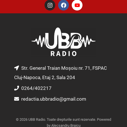
I
F
Y
n
a
o
s
c
u
t
e
t
a
b
u
g
o
b
r
o
e
a
k
m
Str. General Traian Moșoiu nr. 71, FSPAC
Cluj-Napoca, Etaj 2, Sala 204
0264/402217
redactia.ubbradio@gmail.com
© 2026 UBB Radio. Toate drepturile sunt rezervate. Powered
by Alecsandru Braicu