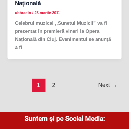
Națională
ubbradio
/
23 martie 2011
Celebrul muzical ,,Sunetul Muzicii” va fi
prezentat în premieră vineri la Opera
Națională din Cluj. Evenimentul se anunţă
a fi
1
2
Next
→
Suntem și pe Social Media: