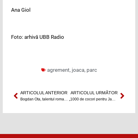
Ana Giol
Foto: arhivă UBB Radio
agrement
,
joaca
,
parc
ARTICOLUL ANTERIOR
ARTICOLUL URMĂTOR
Prev
Next
Bogdan Ota, talentul romanului remarcat de norvegieni
„1000 de cocori pentru Japonia” la Cluj-Napoca