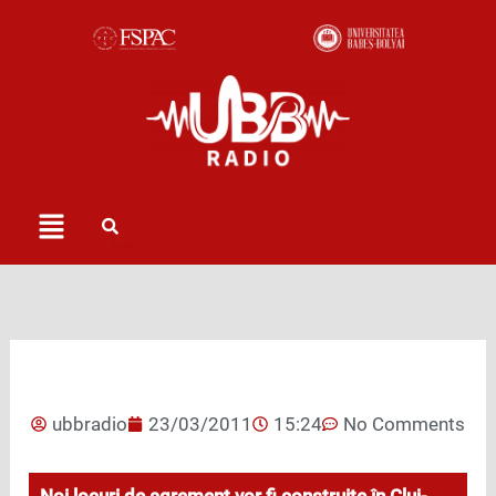
Skip
to
content
Menu
ubbradio
23/03/2011
15:24
No Comments