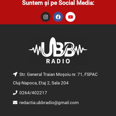
Suntem și pe Social Media:
I
F
Y
n
a
o
s
c
u
t
e
t
a
b
u
g
o
b
r
o
e
a
k
m
Str. General Traian Moșoiu nr. 71, FSPAC
Cluj-Napoca, Etaj 2, Sala 204
0264/402217
redactia.ubbradio@gmail.com