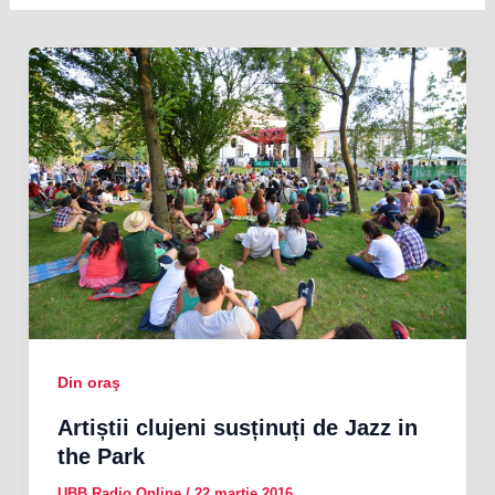
Din oraş
Artiștii clujeni susținuți de Jazz in
the Park
UBB Radio Online
/
22 martie 2016