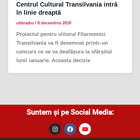
Centrul Cultural Transilvania intră
în linie dreaptă
ubbradio
/
8 decembrie 2010
Proiectul pentru viitorul Filarmonici
Transilvania va fi desemnat printr-un
concurs ce se va desfășura la sfârșitul
lunii ianuarie. Aceasta decizie
Suntem și pe Social Media:
I
F
Y
n
a
o
s
c
u