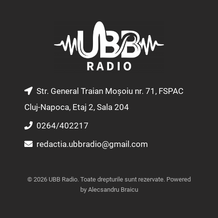
t
e
t
a
b
u
g
o
b
r
o
e
a
k
m
Str. General Traian Moșoiu nr. 71, FSPAC
Cluj-Napoca, Etaj 2, Sala 204
0264/402217
redactia.ubbradio@gmail.com
© 2026 UBB Radio. Toate drepturile sunt rezervate. Powered
by Alecsandru Braicu