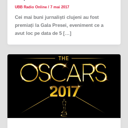
UBB Radio Online
/
7 mai 2017
Cei mai buni jurnaliști clujeni au fost
premiați la Gala Presei, eveniment ce a
avut loc pe data de 5 […]