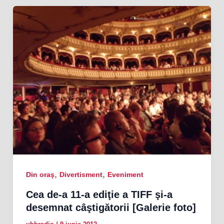
,
,
Din oraş
Divertisment
Eveniment
Cea de-a 11-a ediţie a TIFF şi-a
desemnat câştigătorii [Galerie foto]