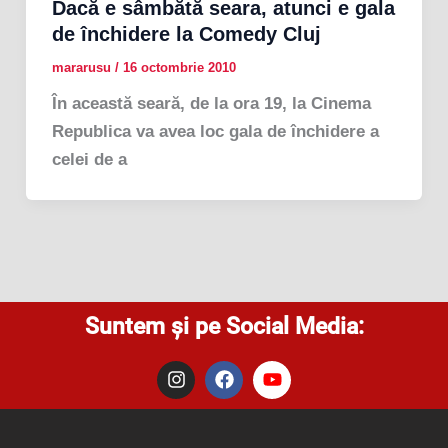
Dacă e sâmbătă seara, atunci e gala
de închidere la Comedy Cluj
mararusu
/
16 octombrie 2010
În această seară, de la ora 19, la Cinema
Republica va avea loc gala de închidere a
celei de a
Suntem și pe Social Media:
I
F
Y
n
a
o
s
c
u
t
e
t
a
b
u