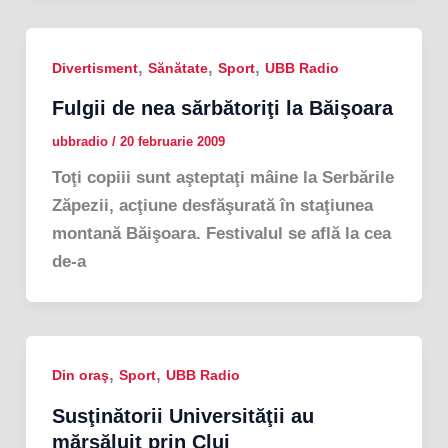
,
,
,
Divertisment
Sănătate
Sport
UBB Radio
Fulgii de nea sărbătoriţi la Băişoara
ubbradio
/
20 februarie 2009
Toţi copiii sunt aşteptaţi mâine la Serbările
Zăpezii, acţiune desfăşurată în staţiunea
montană Băişoara. Festivalul se află la cea
de-a
,
,
Din oraş
Sport
UBB Radio
Susţinătorii Universităţii au
mărşăluit prin Cluj