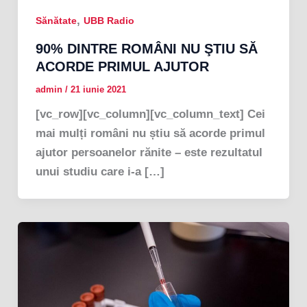
,
Sănătate
UBB Radio
90% DINTRE ROMÂNI NU ŞTIU SĂ
ACORDE PRIMUL AJUTOR
admin
/
21 iunie 2021
[vc_row][vc_column][vc_column_text] Cei
mai mulți români nu știu să acorde primul
ajutor persoanelor rănite – este rezultatul
unui studiu care i-a […]