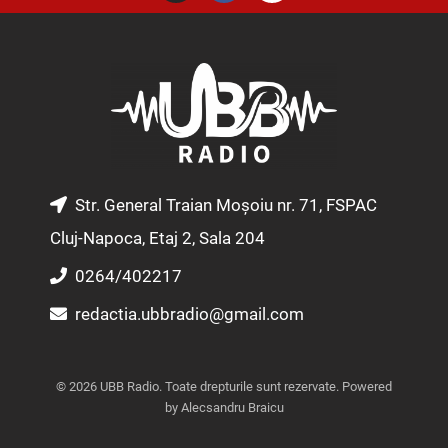
s
c
u
t
e
t
a
b
u
g
o
b
r
o
e
a
k
m
Str. General Traian Moșoiu nr. 71, FSPAC
Cluj-Napoca, Etaj 2, Sala 204
0264/402217
redactia.ubbradio@gmail.com
© 2026 UBB Radio. Toate drepturile sunt rezervate. Powered
by Alecsandru Braicu