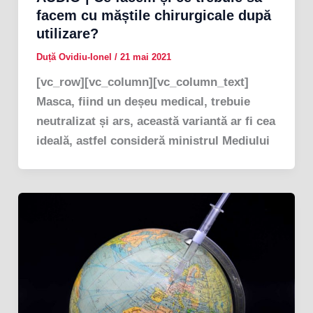
facem cu măștile chirurgicale după
utilizare?
Duță Ovidiu-Ionel
/
21 mai 2021
[vc_row][vc_column][vc_column_text]
Masca, fiind un deșeu medical, trebuie
neutralizat și ars, această variantă ar fi cea
ideală, astfel consideră ministrul Mediului