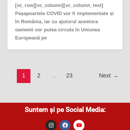
[vc_row][vc_column][vc_column_text]
Pașapoartele COVID vor fi implementate și
în România, iar cu ajutorul acestora
oamenii vor putea circula în Uniunea
Europeană pe
1
2
…
23
Next
→
Suntem și pe Social Media:
I
F
Y
n
a
o