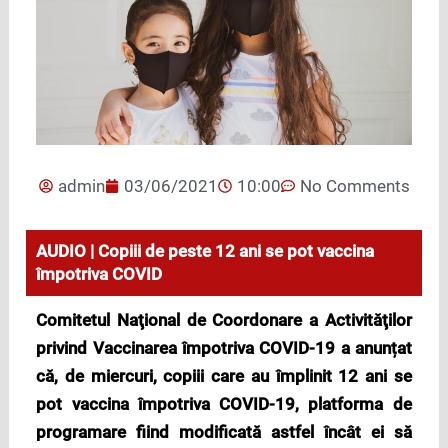
admin
03/06/2021
10:00
No Comments
AUDIO | Copiii de peste 12 ani se pot vaccina
împotriva COVID
Comitetul Naţional de Coordonare a Activităţilor
pr
ivind Vacci
narea împotriva COVID-19 a anunțat
că, de miercuri, copiii care au împlinit 12 ani se
pot vaccina împotriva COVID-19, platforma de
programare fiind modificată astfel încât ei să