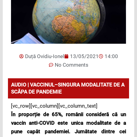
Duță Ovidiu-Ionel
13/05/2021
14:00
No Comments
AUDIO | VACCINUL–SINGURA MODALITATE DE A
SCĂPA DE PANDEMIE
[vc_row][vc_column][vc_column_text]
În proporție de 65%, românii consideră că un
vaccin anti-COVID este unica modalitate de a
pune capăt pandemiei. Jumătate dintre cei