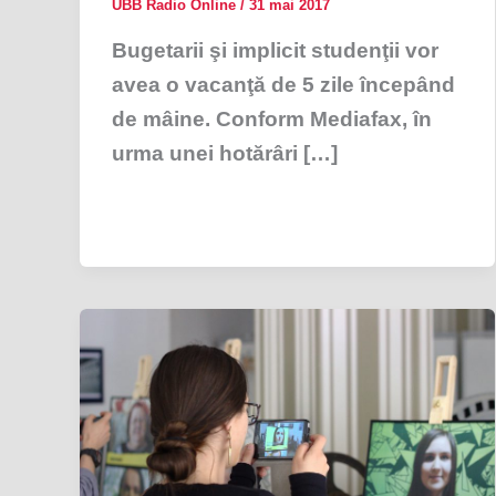
UBB Radio Online
/
31 mai 2017
Bugetarii şi implicit studenţii vor
avea o vacanţă de 5 zile începând
de mâine. Conform Mediafax, în
urma unei hotărâri […]