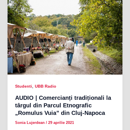
,
Studenti
UBB Radio
AUDIO | Comercianți tradiționali la
târgul din Parcul Etnografic
„Romulus Vuia” din Cluj-Napoca
Sonia Lujerdean
/
29 aprilie 2021