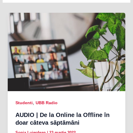
,
Studenti
UBB Radio
AUDIO | De la Online la Offline în
doar câteva săptămâni
Sonia Lujerdean
/
23 martie 2022