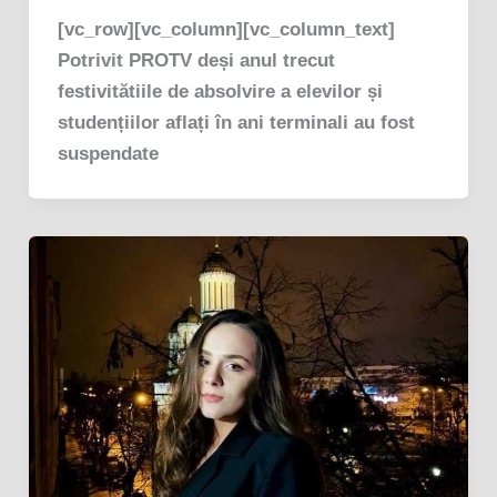
[vc_row][vc_column][vc_column_text]
Potrivit PROTV deși anul trecut
festivitătiile de absolvire a elevilor și
studențiilor aflați în ani terminali au fost
suspendate