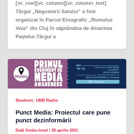
[vc_row][vc_column][vc_column_text]
Târgul „Negustorii Satului“ a fost
organizat în Parcul Etnografic „Romulus
Vuia“ din Cluj în săptămâna de dinaintea
Paștelui.Târgul a
,
Studenti
UBB Radio
Punct Media: Proiectul care pune
punct dezinformării
Duță Ovidiu-Ionel
/
28 aprilie 2021