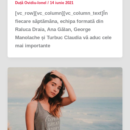
Duță Ovidiu-Ionel
/
14 iunie 2021
[vc_row][vc_column][vc_column_text]În
fiecare săptămâna, echipa formată din
Raluca Draia, Ana Gălan, George
Manolache și Turbuc Claudia vă aduc cele
mai importante