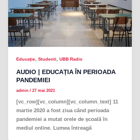
,
,
Educaţie
Studenti
UBB Radio
AUDIO | EDUCAȚIA ÎN PERIOADA
PANDEMIEI
admin
/
27 mai 2021
[vc_row][vc_column][vc_column_text] 11
martie 2020 a fost ziua când perioada
pandemiei a mutat orele de școală în
mediul online. Lumea întreagă