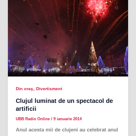
,
Din oraş
Divertisment
Clujul luminat de un spectacol de
artificii
UBB Radio Online
/
9 ianuarie 2014
Anul acesta mii de clujeni au celebrat anul