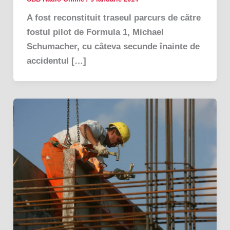
A fost reconstituit traseul parcurs de către
fostul pilot de Formula 1, Michael
Schumacher, cu câteva secunde înainte de
accidentul […]