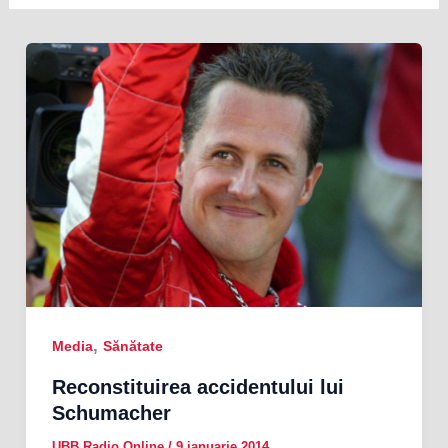
,
Media
Sănătate
Reconstituirea accidentului lui
Schumacher
UBB Radio Online
/
9 ianuarie 2014