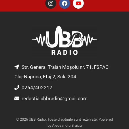
I
F
Y
n
a
o
s
c
u
t
e
t
a
b
u
g
o
b
r
o
e
a
k
m
Str. General Traian Moșoiu nr. 71, FSPAC
Cluj-Napoca, Etaj 2, Sala 204
0264/402217
redactia.ubbradio@gmail.com
© 2026 UBB Radio. Toate drepturile sunt rezervate. Powered
by Alecsandru Braicu