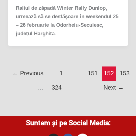
Raliul de zăpadă Winter Rally Dunlop,
urmează să se desfăşoare în weekendul 25
– 26 februarie la Odorheiu-Secuiesc,
județul Harghita.
←
Previous
1
…
151
152
153
…
324
Next
→
Suntem și pe Social Media: