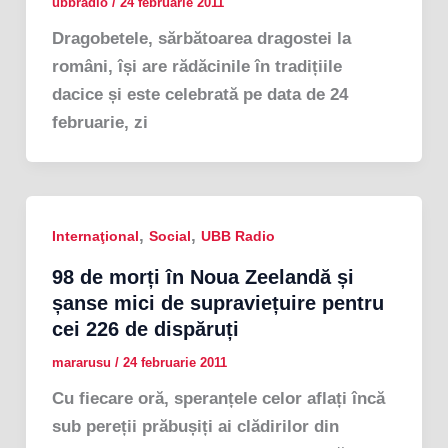
ubbradio
/
24 februarie 2011
Dragobetele, sărbătoarea dragostei la
români, își are rădăcinile în tradițiile
dacice și este celebrată pe data de 24
februarie, zi
,
,
Internaţional
Social
UBB Radio
98 de morți în Noua Zeelandă și
șanse mici de supraviețuire pentru
cei 226 de dispăruți
mararusu
/
24 februarie 2011
Cu fiecare oră, speranțele celor aflați încă
sub pereții prăbușiți ai clădirilor din