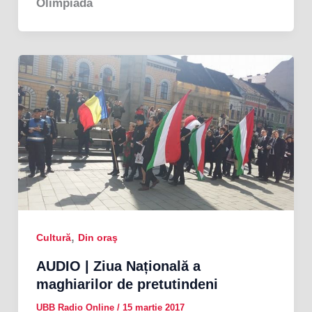
Olimpiada
,
Cultură
Din oraş
AUDIO | Ziua Națională a
maghiarilor de pretutindeni
UBB Radio Online
/
15 martie 2017