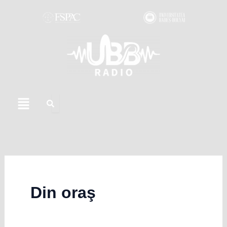
Skip
to
content
Menu
Din oraş