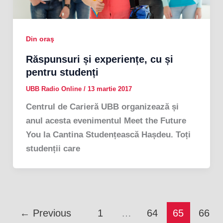
Din oraş
Răspunsuri și experiențe, cu și
pentru studenți
UBB Radio Online
/
13 martie 2017
Centrul de Carieră UBB organizează și
anul acesta evenimentul Meet the Future
You la Cantina Studențească Hașdeu. Toți
studenții care
←
Previous
1
…
64
65
66