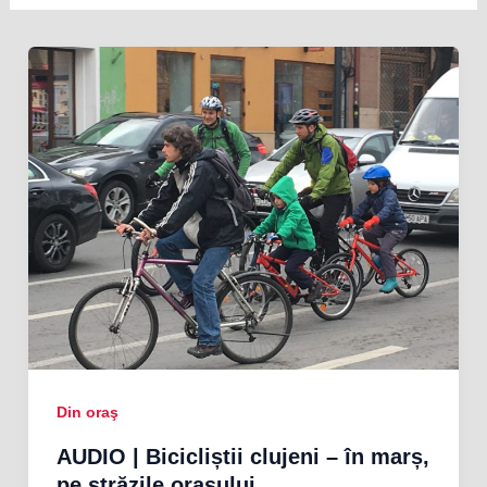
Din oraş
AUDIO | Bicicliștii clujeni – în marș,
pe străzile orașului