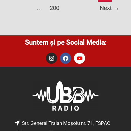
…
200
Next
→
Suntem și pe Social Media:
I
F
Y
n
a
o
s
c
u
t
e
t
a
b
u
g
o
b
r
o
e
a
k
m
Str. General Traian Moșoiu nr. 71, FSPAC