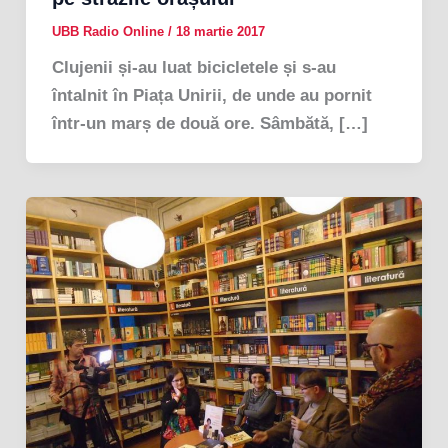
UBB Radio Online
/
18 martie 2017
Clujenii și-au luat bicicletele și s-au
întalnit în Piața Unirii, de unde au pornit
într-un marș de două ore. Sâmbătă, […]