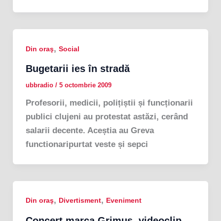
,
Din oraş
Social
Bugetarii ies în stradă
ubbradio
/
5 octombrie 2009
Profesorii, medicii, polițiștii și funcționarii
publici clujeni au protestat astăzi, cerând
salarii decente. Aceștia au Greva
functionaripurtat veste și sepci
,
,
Din oraş
Divertisment
Eveniment
Concert marca Grimus, videoclip