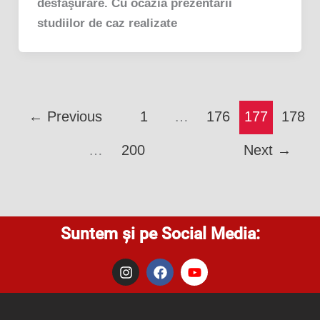
desfăşurare. Cu ocazia prezentării
studiilor de caz realizate
←
Previous
1
…
176
177
178
…
200
Next
→
Suntem și pe Social Media:
I
F
Y
n
a
o
s
c
u
t
e
t
a
b
u