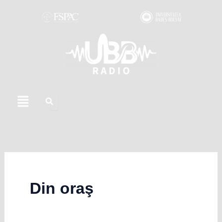
Skip
to
content
Menu
Din oraş