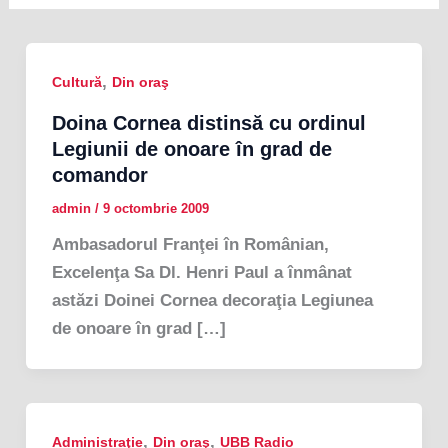
,
Cultură
Din oraş
Doina Cornea distinsă cu ordinul
Legiunii de onoare în grad de
comandor
admin
/
9 octombrie 2009
Ambasadorul Franţei în Românian,
Excelenţa Sa Dl. Henri Paul a înmânat
astăzi Doinei Cornea decoraţia Legiunea
de onoare în grad […]
,
,
Administraţie
Din oraş
UBB Radio