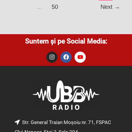
…
50
Next
→
Suntem și pe Social Media:
I
F
Y
n
a
o
s
c
u
t
e
t
a
b
u
g
o
b
r
o
e
a
k
m
Str. General Traian Moșoiu nr. 71, FSPAC