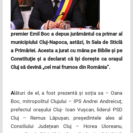
premier Emil Boc a depus jurământul ca primar al
municipiului Cluj-Napoca, astăzi, în Sala de Sticlă
a Primăriei. Acesta a jurat cu mâna pe Biblie şi pe
Constituţie și a declarat că își dorește ca orașul
Cluj să devină „cel mai frumos din România”.
A
lături de el, a fost prezentă și soția sa – Oana
Boc, mitropolitul Clujului – IPS Andrei Andreicuț,
prefectul orașului Cluj- Ioan Vușcan, liderul PSD
Cluj – Remus Lăpușan, președintele ales al
Consiliului Județean Cluj – Horea Uioreanu,