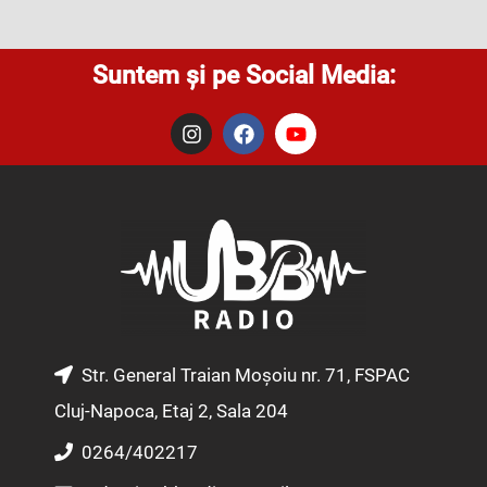
Suntem și pe Social Media:
I
F
Y
n
a
o
s
c
u
t
e
t
a
b
u
g
o
b
r
o
e
a
k
m
Str. General Traian Moșoiu nr. 71, FSPAC
Cluj-Napoca, Etaj 2, Sala 204
0264/402217