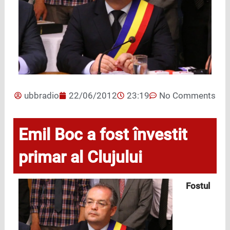
ubbradio
22/06/2012
23:19
No Comments
Emil Boc a fost învestit
primar al Clujului
Fostul