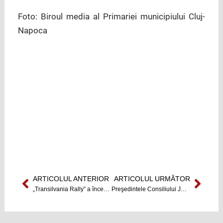
Foto: Biroul media al Primariei municipiului Cluj-
Napoca
ARTICOLUL ANTERIOR
ARTICOLUL URMĂTOR
Prev
Next
„Transilvania Rally” a început la Cluj
Preşedintele Consiliului Judeţean, Horea Uioreanu, a depus jurământul