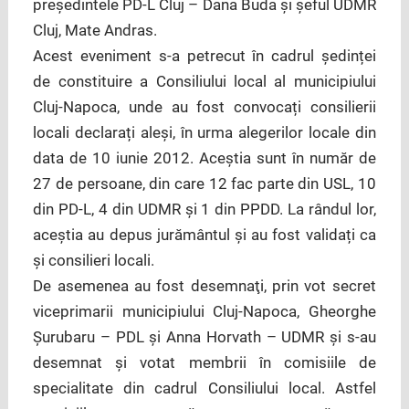
președintele PD-L Cluj – Dana Buda și șeful UDMR
Cluj, Mate Andras.
Acest eveniment s-a petrecut în cadrul ședinței
de constituire a Consiliului local al municipiului
Cluj-Napoca, unde au fost convocați consilierii
locali declarați aleși, în urma alegerilor locale din
data de 10 iunie 2012. Aceștia sunt în număr de
27 de persoane, din care 12 fac parte din USL, 10
din PD-L, 4 din UDMR și 1 din PPDD. La rândul lor,
aceștia au depus jurământul și au fost validați ca
și consilieri locali.
De asemenea au fost desemnaţi, prin vot secret
viceprimarii municipiului Cluj-Napoca, Gheorghe
Şurubaru – PDL şi Anna Horvath – UDMR şi s-au
desemnat şi votat membrii în comisiile de
specialitate din cadrul Consiliului local. Astfel