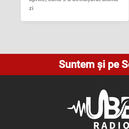
zi
Suntem și pe S