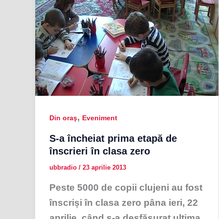
,
Din oraş
Eveniment
S-a încheiat prima etapă de
înscrieri în clasa zero
ubbradio
/
23 aprilie 2013
Peste 5000 de copii clujeni au fost
înscriși în clasa zero pâna ieri, 22
aprilie, când s-a desfășurat ultima