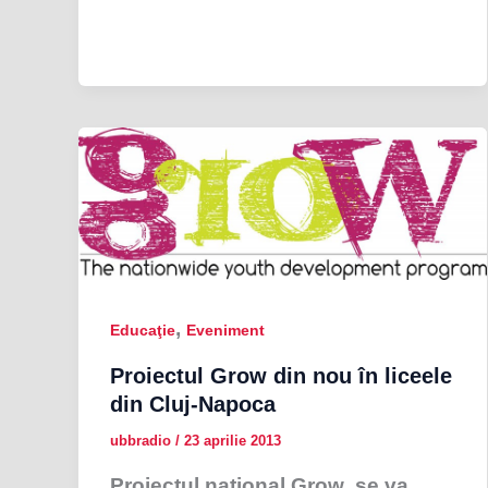
,
Educaţie
Eveniment
Proiectul Grow din nou în liceele
din Cluj-Napoca
ubbradio
/
23 aprilie 2013
Proiectul național Grow se va