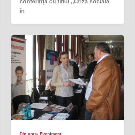
conferință cu titlul ,,Criza socială
în
,
Din oraş
Eveniment