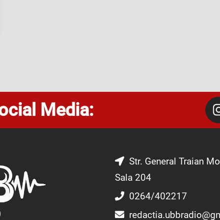
ocial Media:
Str. General Traian Mo
Sala 204
0264/402217
redactia.ubbradio@g