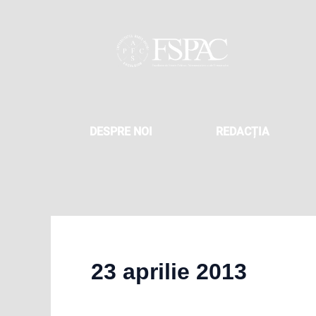
Skip
to
content
DESPRE NOI
REDACȚIA
23 aprilie 2013