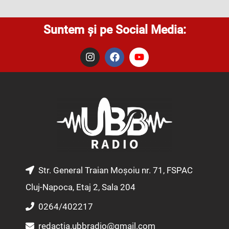
Suntem și pe Social Media:
I
F
Y
n
a
o
s
c
u
t
e
t
a
b
u
g
o
b
r
o
e
a
k
m
Str. General Traian Moșoiu nr. 71, FSPAC
Cluj-Napoca, Etaj 2, Sala 204
0264/402217
redactia.ubbradio@gmail.com