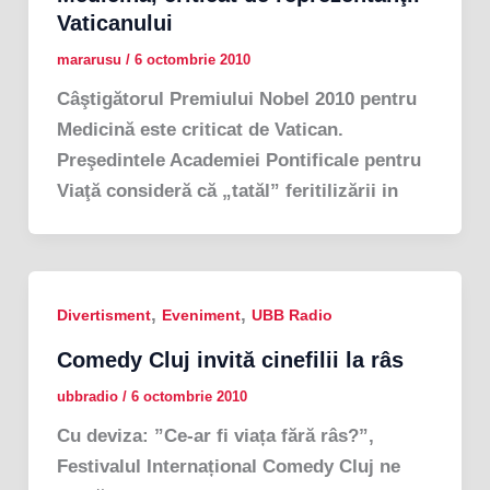
Vaticanului
mararusu
/
6 octombrie 2010
Câştigătorul Premiului Nobel 2010 pentru
Medicină este criticat de Vatican.
Preşedintele Academiei Pontificale pentru
Viaţă consideră că „tatăl” feritilizării in
,
,
Divertisment
Eveniment
UBB Radio
Comedy Cluj invită cinefilii la râs
ubbradio
/
6 octombrie 2010
Cu deviza: ”Ce-ar fi viața fără râs?”,
Festivalul Internațional Comedy Cluj ne