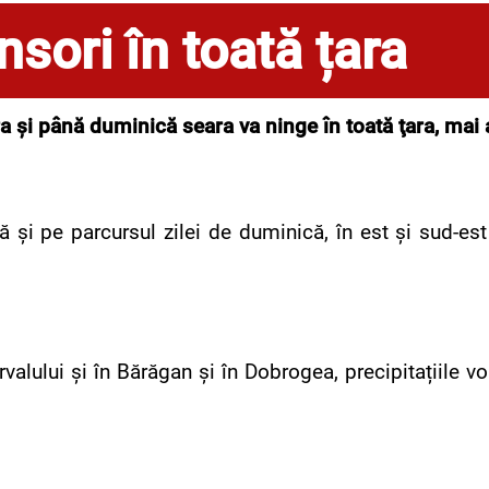
sori în toată țara
a şi până duminică seara va ninge în toată ţara, mai
i pe parcursul zilei de duminică, în est și sud-est v
ntervalului și în Bărăgan și în Dobrogea, precipitațiile