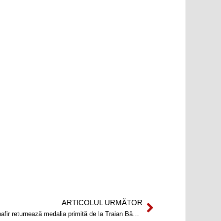
ARTICOLUL URMĂTOR
Next
Protest la Legea Educaţiei: Michael Shafir returnează medalia primită de la Traian Băsescu