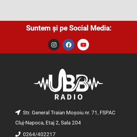
Suntem și pe Social Media:
I
F
Y
n
a
o
s
c
u
t
e
t
a
b
u
g
o
b
r
o
e
a
k
m
Str. General Traian Moșoiu nr. 71, FSPAC
Cluj-Napoca, Etaj 2, Sala 204
0264/402217