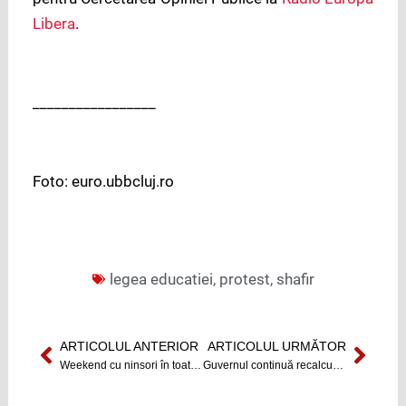
Libera
.
_________________
Foto: euro.ubbcluj.ro
legea educatiei
,
protest
,
shafir
ARTICOLUL ANTERIOR
ARTICOLUL URMĂTOR
Prev
Next
Weekend cu ninsori în toată țara
Guvernul continuă recalcularea pensiilor militarilor