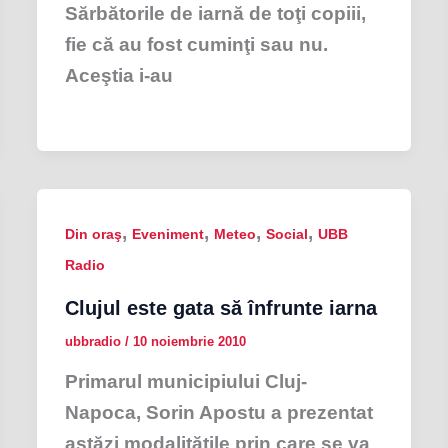
Sărbătorile de iarnă de toţi copiii,
fie că au fost cuminţi sau nu.
Aceştia i-au
,
,
,
,
Din oraş
Eveniment
Meteo
Social
UBB
Radio
Clujul este gata să înfrunte iarna
ubbradio
/
10 noiembrie 2010
Primarul municipiului Cluj-
Napoca, Sorin Apostu a prezentat
astăzi modalităţile prin care se va