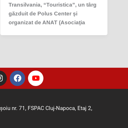
Transilvania, “Touristica”, un târg
găzduit de Polus Center şi
organizat de ANAT (Asociaţia
I
F
Y
n
a
o
s
c
u
t
e
t
a
b
u
șoiu nr. 71, FSPAC Cluj-Napoca, Etaj 2,
g
o
b
r
o
e
a
k