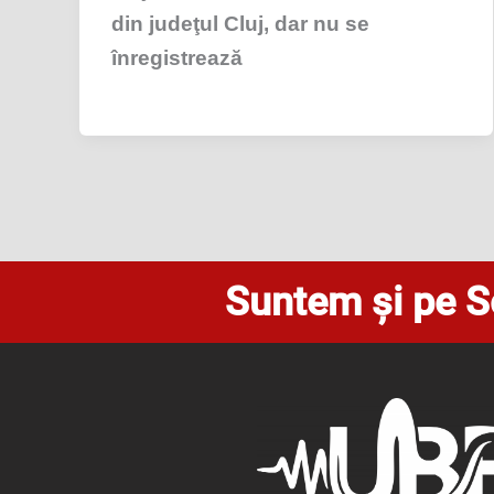
din judeţul Cluj, dar nu se
înregistrează
Suntem și pe S