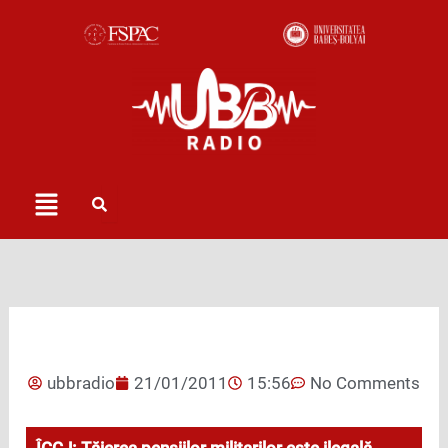
Skip
to
content
Menu
ubbradio
21/01/2011
15:56
No Comments