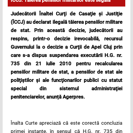
ÎCCJ: Tăierea pensiilor militarilor este ilegală
Judecătorii Înaltei Curţi de Casaţie şi Justiţie
(ÎCCJ) au declarat ilegală tăierea pensiilor militare
de stat. Prin această decizie, judecătorii au
respins, printr-o decizie irevocabilă, recursul
Guvernului la o decizie a Curţii de Apel Cluj prin
care s-a dispus suspendarea executării H.G. nr.
735 din 21 iulie 2010 pentru recalcularea
pensiilor militare de stat, a pensiilor de stat ale
poliţiştilor şi ale funcţionarilor publici cu statut
special din sistemul administraţiei
penitenciarelor, anunță Agerpres.
Înalta Curte apreciază că este corectă concluzia
primei instanțe, în sensul că H.G. nr. 735 din