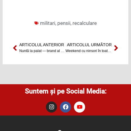
militari
,
pensii
,
recalculare
ARTICOLUL ANTERIOR
ARTICOLUL URMĂTOR
Prev
Next
Nuntă la palat ― brand al Clujului (VIDEO)
Weekend cu ninsori în toată țara
Suntem și pe Social Media:
I
F
Y
n
a
o
s
c
u
t
e
t
a
b
u