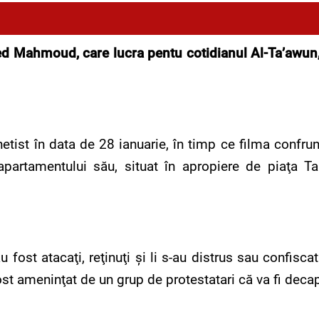
Mahmoud, care lucra pentu cotidianul Al-Ta’awun, 
unetist în data de 28 ianuarie, în timp ce filma confrun
apartamentului său, situat în apropiere de piaţa Tahr
au fost atacaţi, reţinuţi şi li s-au distrus sau confisca
st ameninţat de un grup de protestatari că va fi decap