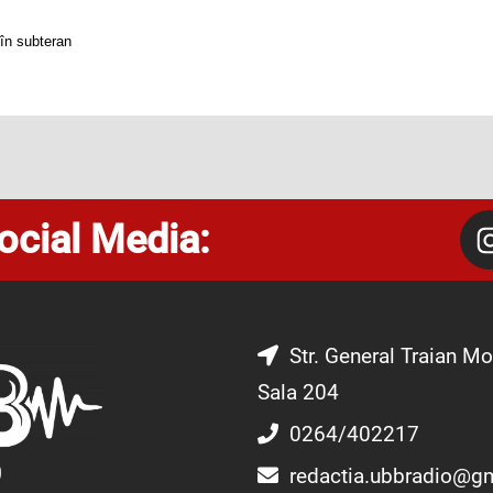
 în subteran
ocial Media:
Str. General Traian Mo
Sala 204
0264/402217
redactia.ubbradio@g