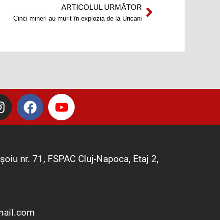
ARTICOLUL URMĂTOR
Next
Cinci mineri au murit în explozia de la Uricani
I
F
Y
n
a
o
s
c
u
t
e
t
a
b
u
șoiu nr. 71, FSPAC Cluj-Napoca, Etaj 2,
g
o
b
r
o
e
a
k
m
mail.com