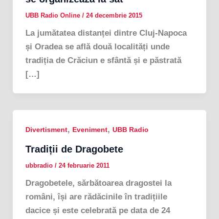
UBB Radio Online
/
24 decembrie 2015
La jumătatea distanței dintre Cluj-Napoca
și Oradea se află două localități unde
tradiția de Crăciun e sfântă și e păstrată
[…]
,
,
Divertisment
Eveniment
UBB Radio
Tradiții de Dragobete
ubbradio
/
24 februarie 2011
Dragobetele, sărbătoarea dragostei la
români, își are rădăcinile în tradițiile
dacice și este celebrată pe data de 24