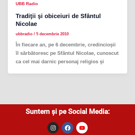
UBB Radio
Tradiţii şi obiceiuri de Sfântul
Nicolae
ubbradio
/
5 decembrie 2010
În fiecare an, pe 6 decembrie, credincioşii
îl sărbătoresc pe Sfântul Nicolae, cunoscut
ca cel mai darnic personaj religios şi
Suntem și pe Social Media:
I
F
Y
n
a
o