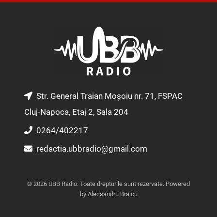
s
c
u
t
e
t
a
b
u
g
o
b
r
o
e
a
k
m
Str. General Traian Moșoiu nr. 71, FSPAC
Cluj-Napoca, Etaj 2, Sala 204
0264/402217
redactia.ubbradio@gmail.com
© 2026 UBB Radio. Toate drepturile sunt rezervate. Powered
by Alecsandru Braicu