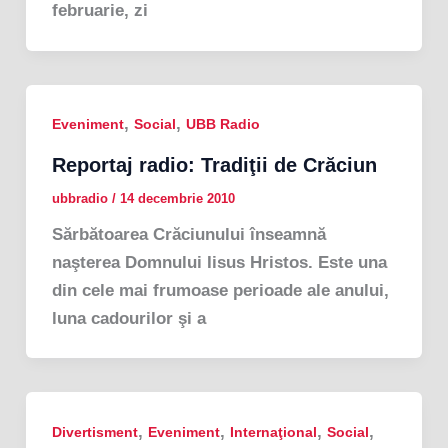
februarie, zi
,
,
Eveniment
Social
UBB Radio
Reportaj radio: Tradiţii de Crăciun
ubbradio
/
14 decembrie 2010
Sărbătoarea Crăciunului înseamnă
naşterea Domnului Iisus Hristos. Este una
din cele mai frumoase perioade ale anului,
luna cadourilor şi a
,
,
,
,
Divertisment
Eveniment
Internaţional
Social