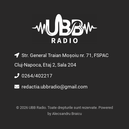
t
e
t
a
b
u
g
o
b
r
o
e
a
k
m
Str. General Traian Moșoiu nr. 71, FSPAC
Cluj-Napoca, Etaj 2, Sala 204
0264/402217
redactia.ubbradio@gmail.com
© 2026 UBB Radio. Toate drepturile sunt rezervate. Powered
by Alecsandru Braicu