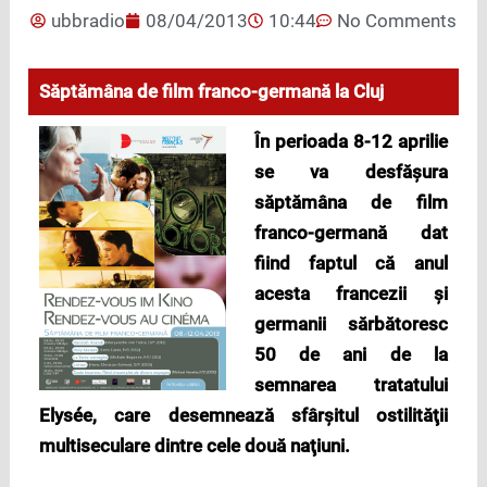
ubbradio
08/04/2013
10:44
No Comments
Săptămâna de film franco-germană la Cluj
În perioada 8-12 aprilie
se va desfăşura
săptămâna de film
franco-germană dat
fiind faptul că anul
acesta francezii şi
germanii sărbătoresc
50 de ani de la
semnarea tratatului
Elysée, care desemnează sfârşitul ostilităţii
multiseculare dintre cele două naţiuni.