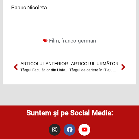
Papuc Nicoleta
Film
,
franco-german
ARTICOLUL ANTERIOR
ARTICOLUL URMĂTOR
Prev
Next
Târgul Faculăților din Universitatea Babeș-Bolyai
Târgul de cariere în IT ajunge la Cluj-Napoca
Suntem și pe Social Media:
I
F
Y
n
a
o
s
c
u