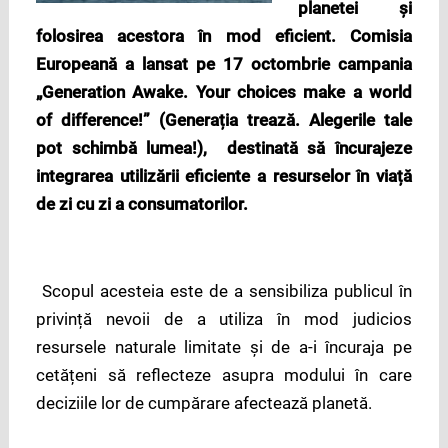
planetei
ș
i
folosirea acestora în mod eficient. Comisia
Europeană a lansat pe 17 octombrie campania
„Generation Awake. Your choices make a world
of difference!” (Genera
ț
ia treaz
ă
. Alegerile tale
pot schimbă lumea!), destinată să încurajeze
integrarea utilizării eficiente a resurselor în via
ț
ă
de zi cu zi a consumatorilor.
Scopul acesteia este de a sensibiliza publicul în
privință nevoii de a utiliza în mod judicios
resursele naturale limitate și de a-i încuraja pe
cetățeni să reflecteze asupra modului în care
deciziile lor de cumpărare afectează planetă.