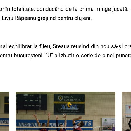
lor în totalitate, conducând de la prima minge jucată.
5, Liviu Râpeanu greșind pentru clujeni.
mai echilibrat la fileu, Steaua reușind din nou să-și 
ntru bucureșteni, ”U” a izbutit o serie de cinci punct