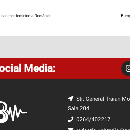
de baschet feminine a României
Europ
ocial Media:
Str. General Traian Mo
Sala 204
0264/402217