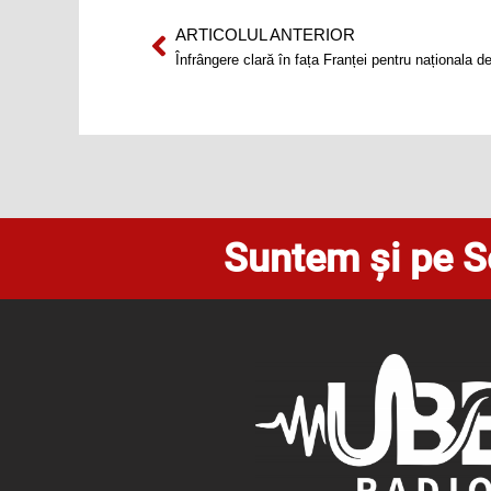
ARTICOLUL ANTERIOR
Prev
Înfrângere clară în fața Franței pentru naționala 
Suntem și pe S