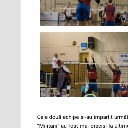
Cele două echipe și-au împarțit următo
”Militarii” au fost mai preciși la ult