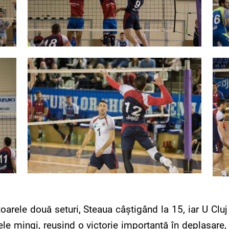
arele două seturi, Steaua câștigând la 15, iar U Cluj 
imele mingi, reușind o victorie importantă în deplasar