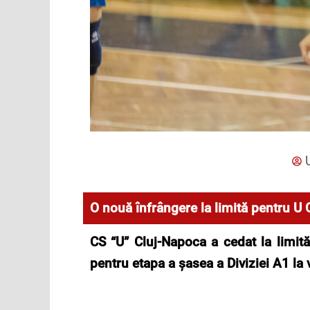
O nouă înfrângere la limită pentru U C
CS
“U” Cluj-Napoca
a cedat la limit
pentru etapa a șasea a Diviziei A1 la