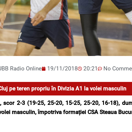
UBB Radio Online
19/11/2018
20:21
No Comme
luj pe teren propriu în Divizia A1 la volei masculin
ă, scor 2-3 (19-25, 25-20, 15-25, 25-20, 16-18), d
 volei masculin, împotriva formației CSA Steaua Bucur