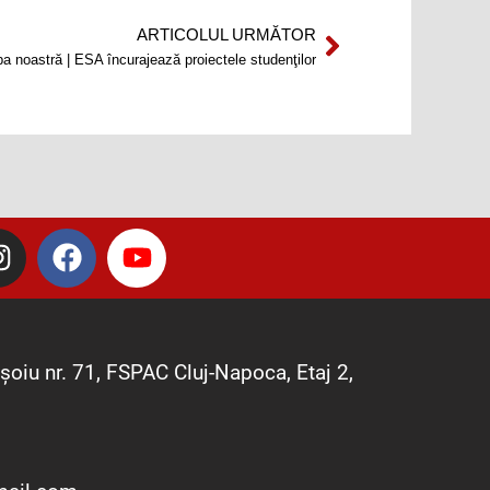
ARTICOLUL URMĂTOR
Next
a noastră | ESA încurajează proiectele studenţilor
I
F
Y
n
a
o
s
c
u
t
e
t
a
b
u
șoiu nr. 71, FSPAC Cluj-Napoca, Etaj 2,
g
o
b
r
o
e
a
k
m