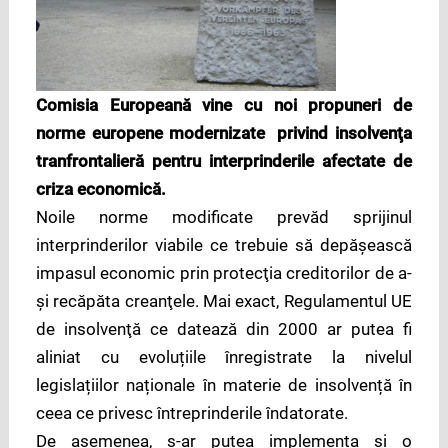
Comisia Europeană vine cu noi propuneri de
norme europene modernizate privind insolvenţa
tranfrontalieră pentru interprinderile afectate de
criza economică.
Noile norme modificate prevăd sprijinul
interprinderilor viabile ce trebuie să depăşească
impasul economic prin protecţia creditorilor de a-
şi recăpăta creanţele. Mai exact, Regulamentul UE
de insolvenţă ce datează din 2000 ar putea fi
aliniat cu evoluțiile înregistrate la nivelul
legislațiilor naționale în materie de insolvență în
ceea ce privesc întreprinderile îndatorate.
De asemenea, s-ar putea implementa şi o