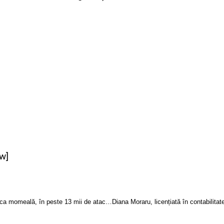
w]
Numele unui joc popular a fost folosit de hackeri, ca momeală, în peste 13 mii de atacuri cibernetice