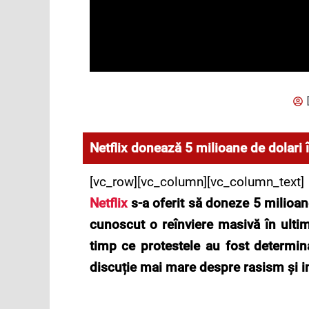
Netflix donează 5 milioane de dolari î
[vc_row][vc_column][vc_column_text]
Netflix
s-a oferit să doneze 5 milioane
cunoscut o reînviere masivă în ult
timp ce protestele au fost determinat
discuție mai mare despre rasism și in