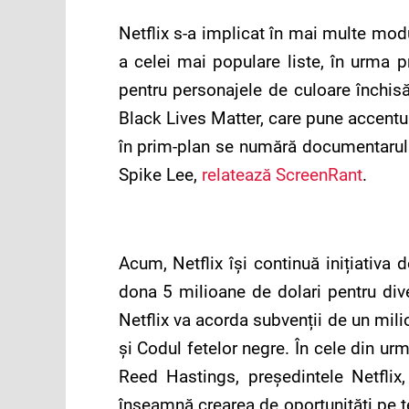
Netflix s-a implicat în mai multe modu
a celei mai populare liste, în urma p
pentru personajele de culoare închisă
Black Lives Matter, care pune accentul p
în prim-plan se numără documentarul
Spike Lee,
relatează ScreenRant
.
Acum, Netflix își continuă inițiativa
dona 5 milioane de dolari pentru diver
Netflix va acorda subvenții de un mili
și Codul fetelor negre. În cele din u
Reed Hastings, președintele Netflix,
înseamnă crearea de oportunități pe t