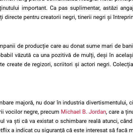
inutului important. Ca pas suplimentar, astăzi ang
i directe pentru creatorii negri, tinerii negri și întrepr
companii de producție care au donat sume mari de bani 
babil văzută ca una pozitivă de mulți, deși în acelaș
 create de regizori, scriitori și actori negri. Colecț
are majoră, nu doar în industria divertismentului, ci 
ii vocilor negre, precum
Michael B. Jordan
, care a țin
 va ști că va existat o schimbare reală atunci, când 
flix a indicat cu siguranță că este interesat să facă m