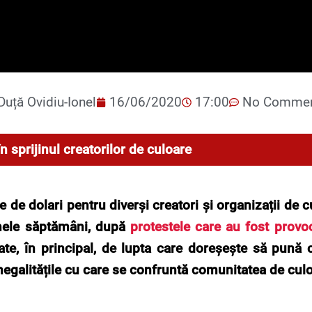
Duță Ovidiu-Ionel
16/06/2020
17:00
No Comme
n sprijinul creatorilor de culoare
 de dolari pentru diverși creatori și organizații de 
imele săptămâni, după
protestele care au fost provo
e, în principal, de lupta care doreşeşte să pună cap
egalitățile cu care se confruntă comunitatea de culo