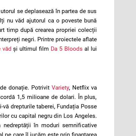
ajutorul se deplasează în partea de sus
ulți nu văd ajutorul ca o poveste bună
rt timp după crearea propriei colecții
terpreți negri. Printre proiectele aflate
e văd
și ultimul film
Da 5 Bloods
al lui
de donație. Potrivit
Variety
, Netflix va
acordă 1,5 milioane de dolari. În plus,
i-vă drepturile taberei, Fundația Posse
ilor cu capital negru din Los Angeles.
a nedreptății în moduri semnificative
 pe care îl jucăm este prin finanțarea