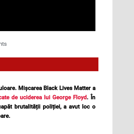
nts
culoare. Mișcarea Black Lives Matter a
cate de uciderea lui George Floyd
. În
ăt brutalității poliției, a avut loc o
are.