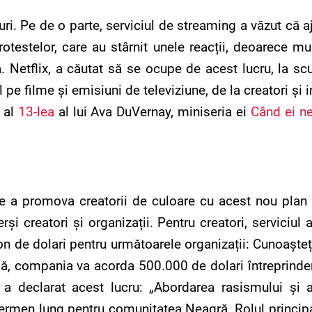
ri. Pe de o parte, serviciul de streaming a văzut că 
rotestelor, care au stârnit unele reacții, deoarece m
. Netflix, a căutat să se ocupe de acest lucru, la scu
e filme și emisiuni de televiziune, de la creatori și in
 al
13-lea
al lui Ava DuVernay, miniseria ei
Când ei n
 de a promova creatorii de culoare cu acest nou plan 
și creatori și organizații. Pentru creatori, serviciul 
on de dolari pentru următoarele organizații: Cunoașteț
rmă, compania va acorda 500.000 de dolari întreprinder
 a declarat acest lucru: „Abordarea rasismului și 
ermen lung pentru comunitatea Neagră. Rolul principal