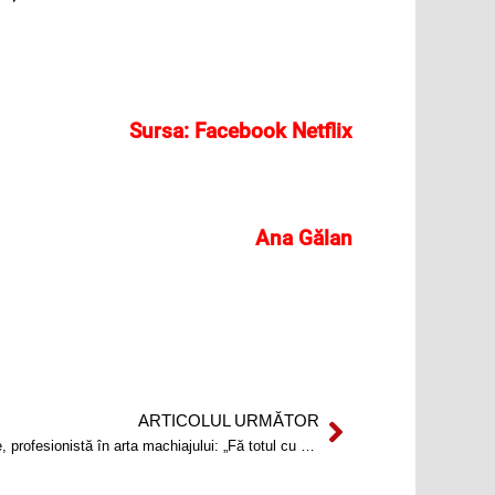
Sursa: Facebook Netflix
Ana Gălan
ARTICOLUL URMĂTOR
Next
Diana Moraru, licențiată în contabilitate, profesionistă în arta machiajului: „Fă totul cu pasiune și învață să fii printre cei mai buni.”