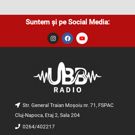
Suntem și pe Social Media:
I
F
Y
n
a
o
s
c
u
t
e
t
a
b
u
g
o
b
r
o
e
a
k
m
Str. General Traian Moșoiu nr. 71, FSPAC
Cluj-Napoca, Etaj 2, Sala 204
0264/402217