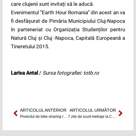
care clujenii sunt invitați să le aducă.
Evenimentul ”Earth Hour Romania” din acest an va
fi desfășurat de Pimăria Municipiului Cluj-Napoca
în parteneriat cu Organizația Studenților pentru
Natură Cluj și Cluj -Napoca, Capitală Europeană a
Tineretului 2015.
Larisa Antal
/
Sursa fotografiei: totb.ro
ARTICOLUL ANTERIOR
ARTICOLUL URMĂTOR
Prev
Next
Proiectul de bike-sharing reîncepe
7 zile de scurt-metraje la Cluj-Napoca