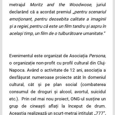
metrajul
Moritz and the Woodwose
, juriul
declarând că a acordat premiul
„pentru scenariul
emoţionant, pentru deosebita calitate a imaginii
şi a regiei, pentru că este un film tandru şi aspru în
acelaşi timp, un film de o tulburătoare umanitate.”
Evenimentul este organizat de Asociația
Persona
,
o organizație non-profit cu profil cultural din Cluj-
Napoca. Având o activitate de 12 ani, asociația a
desfășurat numeroase proiecte atât în domeniul
cultural, cât și pe plan social (combaterea
consumul de droguri și alcool, avortul, suicidul
etc.). Prin cel mai nou proiect, ONG-ul susține un
grup de cineaști aflați la început de drum.
Aceaștia realizează un scurt-metraj intitulat „777”,