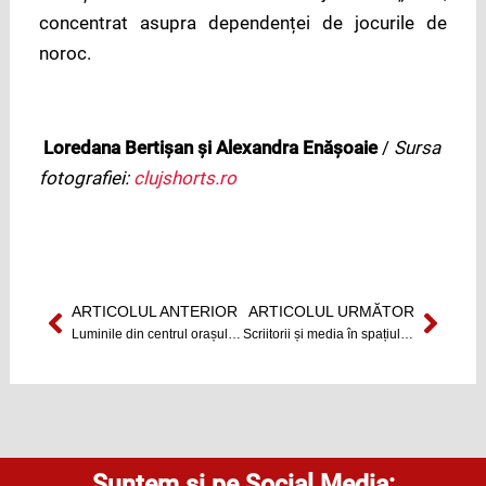
concentrat asupra dependenței de jocurile de
noroc.
Loredana Bertișan și Alexandra Enășoaie
/
Sursa
fotografiei:
clujshorts.ro
ARTICOLUL ANTERIOR
ARTICOLUL URMĂTOR
Prev
Next
Luminile din centrul orașului vor fi stinse sâmbătă seara
Scriitorii și media în spațiul european
Suntem și pe Social Media: