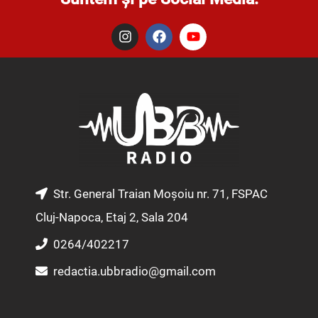
I
F
Y
n
a
o
s
c
u
t
e
t
a
b
u
g
o
b
r
o
e
a
k
m
Str. General Traian Moșoiu nr. 71, FSPAC
Cluj-Napoca, Etaj 2, Sala 204
0264/402217
redactia.ubbradio@gmail.com