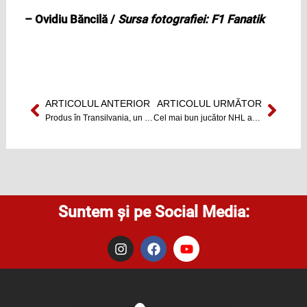
– Ovidiu Băncilă /
Sursa fotografiei: F1 Fanatik
ARTICOLUL ANTERIOR
ARTICOLUL URMĂTOR
Prev
Next
Produs în Transilvania, un târg de bunătățuri ce va sosi în Cluj
Cel mai bun jucător NHL a fost ales
Suntem și pe Social Media:
I
F
Y
n
a
o
s
c
u
t
e
t
a
b
u
g
o
b