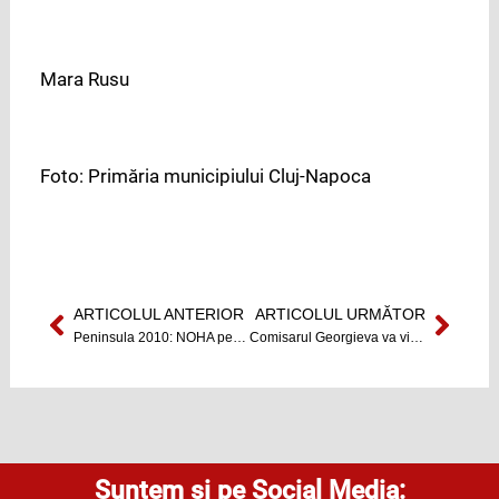
Mara Rusu
Foto: Primăria municipiului Cluj-Napoca
ARTICOLUL ANTERIOR
ARTICOLUL URMĂTOR
Prev
Next
Peninsula 2010: NOHA pe lista invitaţilor (videoclip)
Comisarul Georgieva va vizita zonele afectate de inundaţii din România
Suntem și pe Social Media: