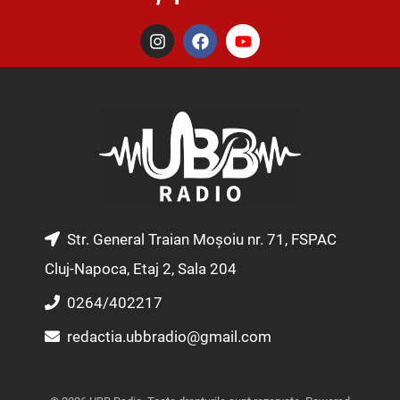
I
F
Y
n
a
o
s
c
u
t
e
t
a
b
u
g
o
b
r
o
e
a
k
m
Str. General Traian Moșoiu nr. 71, FSPAC
Cluj-Napoca, Etaj 2, Sala 204
0264/402217
redactia.ubbradio@gmail.com