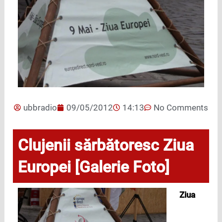
ubbradio
09/05/2012
14:13
No Comments
Clujenii sărbătoresc Ziua
Europei [Galerie Foto]
Ziua